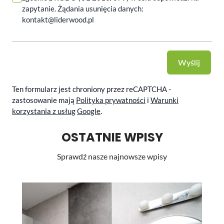
zapytanie. Żądania usunięcia danych:
kontakt@liderwood.pl
Wyślij
Ten formularz jest chroniony przez reCAPTCHA -
zastosowanie mają
Polityka prywatności
i
Warunki
korzystania z usług
Google
.
OSTATNIE WPISY
Sprawdź nasze najnowsze wpisy
Li