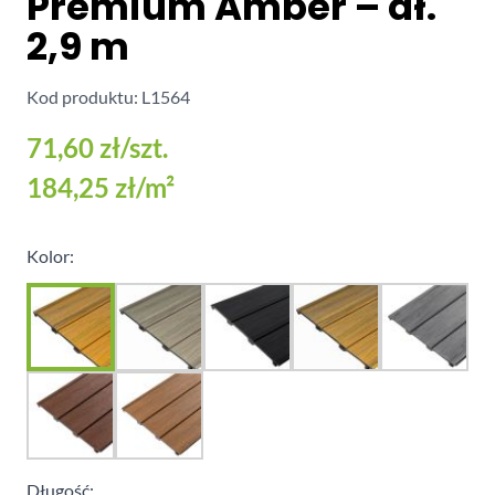
Premium Amber – dł.
2,9 m
Kod produktu: L1564
71,60 zł
/szt.
184,25 zł
/m²
Kolor:
Długość: