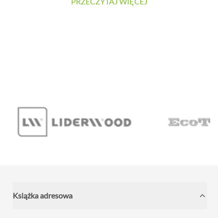
PRZECZYTAJ WIĘCEJ
materiałów oraz łatwość utrzymania powierzchni w
czystości. W prezentowanej realizacji tradycyjne płytki
zostały zastąpione wielkoformatowymi panelami
ściennymi SPC. Dzięki temu wnętrze zyskało nowoczesny
charakter, a ograniczona liczba widocznych łączeń
pozwoliła uzyskać elegancką i harmonijną powierzchnię.
...
Książka adresowa