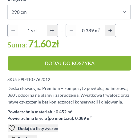
Quantity (Secondary)
=
Ilość
71.60
zł
Suma:
DODAJ DO KOSZYKA
SKU:
5904107762012
Deska elewacyjna Premium – kompozyt z powłoką polimerową
360°, odporną na plamy i zabrudzenia. Wyjątkowa trwałość oraz
łatwe czyszczenie bez konieczności konserwacji i olejowania.
Powierzchnia materiału:
0.452 m²
Powierzchnia krycia (po montażu):
0.389 m²
Dodaj do listy życzeń