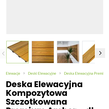
View larger image
View larger image
View larger image
View larg
Elewacje
Deski Elewacyjne
Deska Elewacyjna Premium I
Deska Elewacyjna
Kompozytowa
Szczotkowana