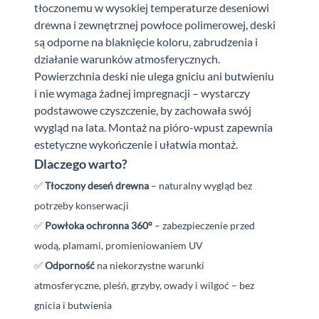
tłoczonemu w
wysokiej temperaturze deseniowi
drewna i
zewnętrznej powłoce polimerowej, deski
są odporne na blaknięcie koloru, zabrudzenia i
działanie warunków atmosferycznych.
Powierzchnia deski nie ulega gniciu ani butwieniu
i
nie wymaga żadnej impregnacji – wystarczy
podstawowe czyszczenie, by zachowała swój
wygląd na lata. Montaż na pióro-wpust zapewnia
estetyczne wykończenie i
ułatwia montaż.
Dlaczego warto?
✅
Tłoczony deseń drewna
– naturalny wygląd bez
potrzeby konserwacji
✅
Powłoka ochronna 360°
– zabezpieczenie przed
wodą, plamami, promieniowaniem
UV
✅
Odporność
na niekorzystne warunki
atmosferyczne, pleśń, grzyby, owady i wilgoć – bez
gnicia i butwienia