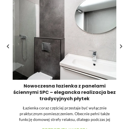
st
pr
Nowoczesna łazienka z panelami
ściennymi SPC – elegancka realizacja bez
tradycyjnych płytek
Łazienka coraz częściej przestaje być wyłącznie
praktycznym pomieszczeniem. Obecnie pełni także
funkcję domowej strefy relaksu, dlatego podczas jej
urządzania dużą uwagę zwraca się na estetykę, spójność