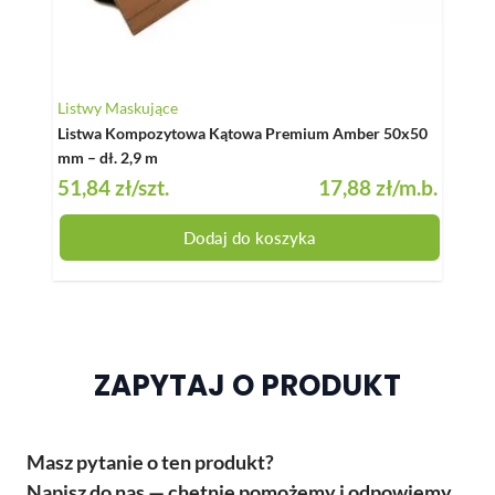
Listwy Maskujące
Legar
Listwa Kompozytowa Kątowa Premium Amber 50x50
Legar
mm – dł. 2,9 m
51,84 zł
/szt.
17,88 zł
/m.b.
29,7
Dodaj do koszyka
ZAPYTAJ O PRODUKT
Masz pytanie o ten produkt?
Napisz do nas — chętnie pomożemy i odpowiemy