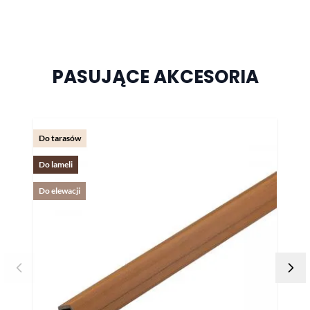
PASUJĄCE AKCESORIA
Naciśnij, aby pominąć karuzelę
Do tarasów
Do lameli
Do elewacji