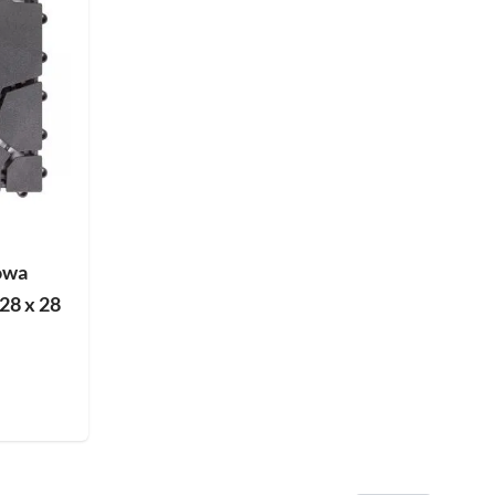
BALUSTRADY
MEBLE OGRODOWE
PERGOLE
HYDROIZOLACJA
OŚWIETLENIE
owa
28 x 28