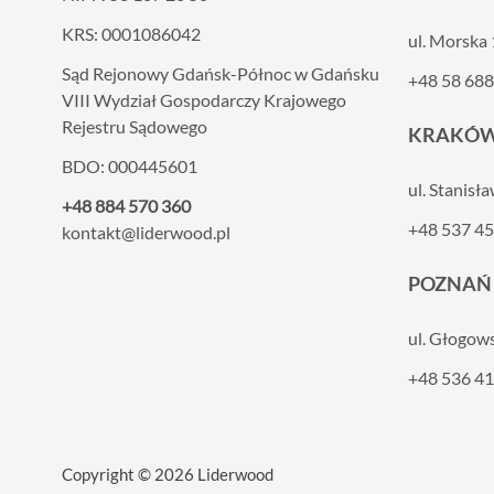
KRS: 0001086042
ul. Morska
Sąd Rejonowy Gdańsk-Północ w Gdańsku
+48 58 688
VIII
Wydział Gospodarczy Krajowego
Rejestru Sądowego
KRAKÓ
BDO: 000445601
ul. Stanisł
+48 884 570 360
+48 537 45
kontakt@liderwood.pl
POZNAŃ
ul. Głogow
+48 536 41
Copyright © 2026 Liderwood