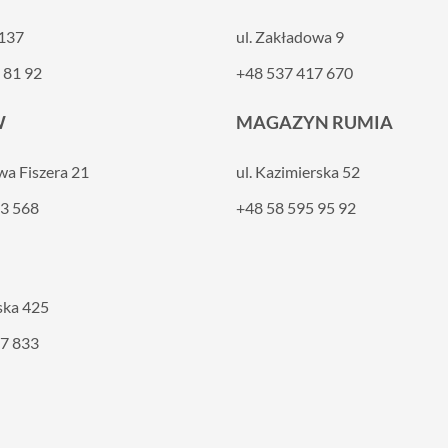
 137
ul. Zakładowa 9
 81 92
+48 537 417 670
W
MAGAZYN RUMIA
awa Fiszera 21
ul. Kazimierska 52
3 568
+48 58 595 95 92
ska 425
7 833