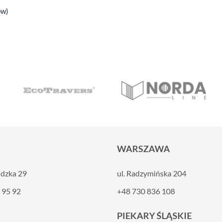
ów)
WARSZAWA
ldzka 29
ul. Radzymińska 204
 95 92
+48 730 836 108
PIEKARY ŚLĄSKIE