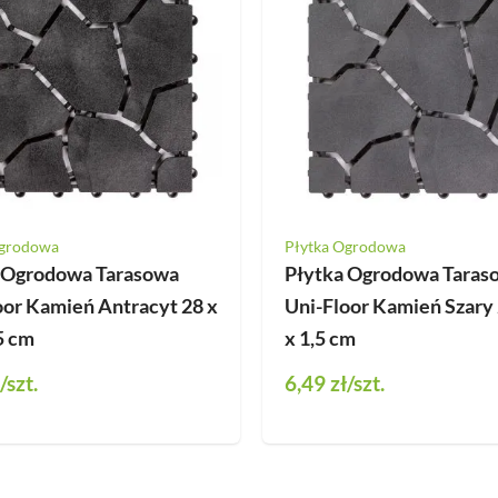
Klipsy montażowe
Legary
Wkręty
Kołki montażowe
Ogrodowa
Płytka Ogrodowa
 Ogrodowa Tarasowa
Płytka Ogrodowa Taras
oor Kamień Antracyt 28 x
Uni-Floor Kamień Szary 
5 cm
x 1,5 cm
/szt.
6,49 zł
/szt.