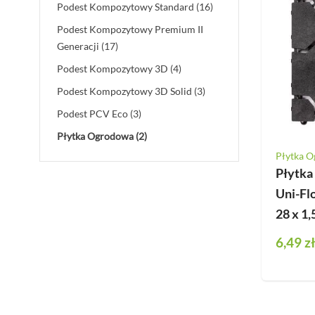
products available
Podest Kompozytowy Standard
(16)
Deska Bezszwowa
Podest Kompozytowy Premium II
Deska Solid ASA
products available
Generacji
(17)
Deski Schodowe
products available
Podest Kompozytowy 3D
(4)
Legary
products available
Podest Kompozytowy 3D Solid
(3)
Listwy Maskujące
products available
Podest PCV Eco
(3)
Akcesoria
products available
Płytka Ogrodowa
(2)
Płytka 
Płytka
Uni-Fl
28 x 1,
6,49 zł