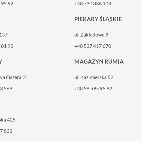
 95 92
+48 730 836 108
PIEKARY ŚLĄSKIE
 137
ul. Zakładowa 9
 81 92
+48 537 417 670
W
MAGAZYN RUMIA
awa Fiszera 21
ul. Kazimierska 52
3 568
+48 58 595 95 92
ska 425
7 833