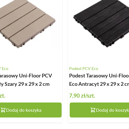
Klipsy montażowe
Legary
Wkręty
Kołki montażowe
V Eco
Podest PCV Eco
arasowy Uni-Floor PCV
Podest Tarasowy Uni-Flo
y Szary 29 x 29 x 2 cm
Eco Antracyt 29 x 29 x 2 c
zt.
7,90 zł
/szt.
Dodaj do koszyka
Dodaj do koszyk