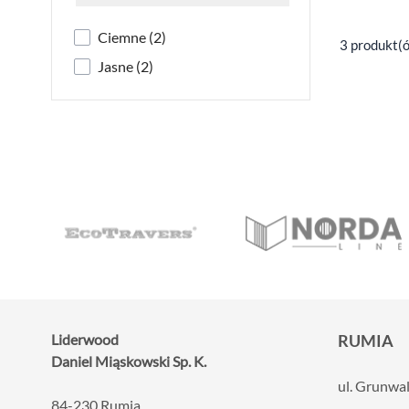
filter
products available
Ciemne
(
2
)
3 produkt(
products available
Jasne
(
2
)
Liderwood
RUMIA
Daniel Miąskowski Sp. K.
ul. Grunwa
84-230 Rumia