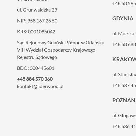
+48 58 595
ul. Grunwaldzka 29
GDYNIA
NIP: 958 167 26 50
KRS: 0001086042
ul. Morska
Sąd Rejonowy Gdańsk-Północ w Gdańsku
+48 58 688
VIII
Wydział Gospodarczy Krajowego
Rejestru Sądowego
KRAKÓ
BDO: 000445601
ul. Stanisł
+48 884 570 360
+48 537 45
kontakt@liderwood.pl
POZNAŃ
ul. Głogow
+48 536 41