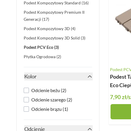
products available
Podest Kompozytowy Standard
(16)
Deska Bezszwowa
Podest Kompozytowy Premium II
Deska Solid ASA
products available
Generacji
(17)
Deski Schodowe
products available
Podest Kompozytowy 3D
(4)
Legary
products available
Podest Kompozytowy 3D Solid
(3)
Listwy Maskujące
products available
Podest PCV Eco
(3)
Akcesoria
products available
Płytka Ogrodowa
(2)
Podest PC
Kolor
Podest T
filter
Eco Ciepł
products available
Odcienie beżu
(
2
)
7,90 zł
/s
products available
Odcienie szarego
(
2
)
products available
Odcienie brązu
(
1
)
Odcienie