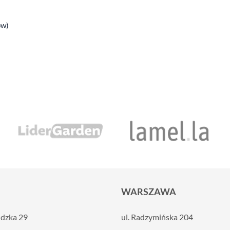
ów)
WARSZAWA
ldzka 29
ul. Radzymińska 204