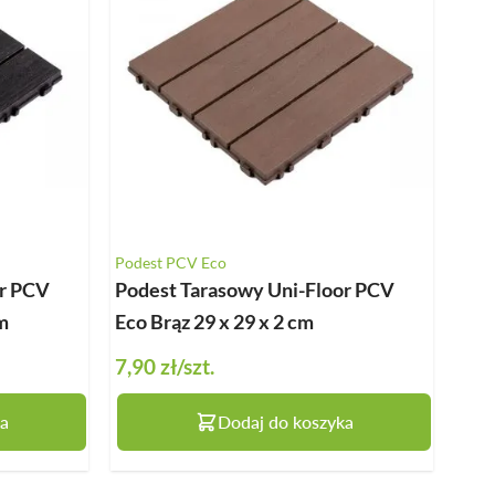
BALUSTRADY
MEBLE OGRODOWE
PERGOLE
HYDROIZOLACJA
Podest PCV Eco
or PCV
Podest Tarasowy Uni-Floor PCV
m
Eco Brąz 29 x 29 x 2 cm
7,90 zł
/szt.
a
Dodaj do koszyka