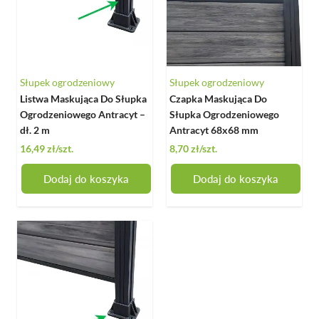
Słupek ogrodzeniowy
Słupek ogrodzeniowy
Listwa Maskująca Do Słupka
Czapka Maskująca Do
Ogrodzeniowego Antracyt –
Słupka Ogrodzeniowego
dł. 2 m
Antracyt 68x68 mm
16,49 zł
/szt.
8,70 zł
/szt.
Dodaj do koszyka
Dodaj do koszyka