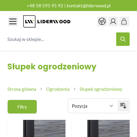
+48 58 595 95 92
|
kontakt@liderwood.pl
Przejdź do treści
Szukaj w sklepie...
Słupek ogrodzeniowy
Strona główna
Ogrodzenia
Słupek ogrodzeniowy
Filtry