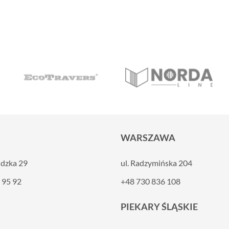
WARSZAWA
ldzka 29
ul. Radzymińska 204
 95 92
+48 730 836 108
PIEKARY ŚLĄSKIE