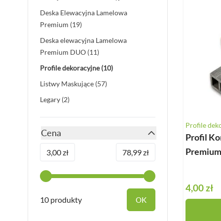
Deska Bezszwowa
Deska Elewacyjna Lamelowa
products available
Premium
(19)
Deska Solid ASA
Deska elewacyjna Lamelowa
Deski Schodowe
products available
Premium DUO
(11)
Legary
products available
Profile dekoracyjne
(10)
Listwy Maskujące
products available
Listwy Maskujące
(57)
Akcesoria
products available
Legary
(2)
Cena zależ
Profile dek
Cena
Profil K
filter
Premium 
Minimum value
Maksymalna wartość
3,00 zł
78,99 zł
Od:
4,00 zł
10 produkty
OK