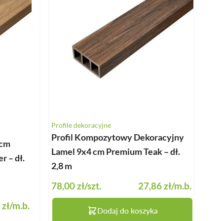
BALUSTRADY
MEBLE OGRODOWE
PERGOLE
HYDROIZOLACJA
OŚWIETLENIE
Profile dekoracyjne
Profil Kompozytowy Dekoracyjny
 cm
Lamel 9x4 cm Premium Teak – dł.
 – dł.
2,8 m
78,00 zł
/szt.
27,86 zł
/m.b.
 zł
/m.b.
Dodaj do koszyka