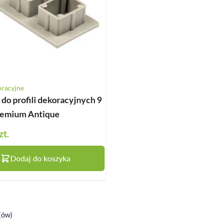
oracyjne
do profili dekoracyjnych 9
remium Antique
zt.
Dodaj do koszyka
(ów)