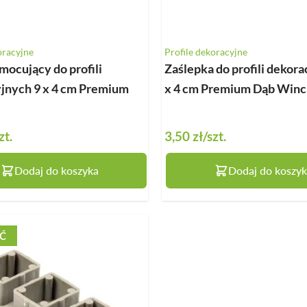
oracyjne
Profile dekoracyjne
mocujący do profili
Zaślepka do profili dekora
jnych 9 x 4 cm Premium
x 4 cm Premium Dąb Winc
zt.
3,50 zł
/szt.
Dodaj do koszyka
Dodaj do koszyk
Ć