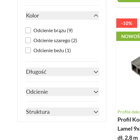
Kolor
filter
-10%
products available
Odcienie brązu
(
9
)
NOWOŚ
products available
Odcienie szarego
(
2
)
products available
Odcienie beżu
(
1
)
Długość
filter
Odcienie
filter
Struktura
Profile dek
Profil K
filter
Lamel 9x
dł. 2,8 m