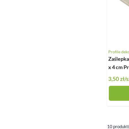
Profile dek
Zaślepka 
x 4 cm P
3,50 zł
/s
10 produkt