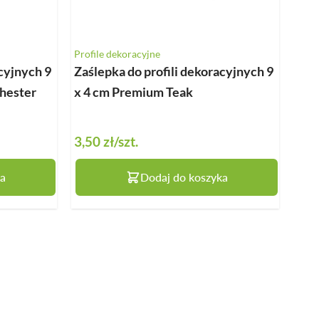
Profile dekoracyjne
cyjnych 9
Zaślepka do profili dekoracyjnych 9
hester
x 4 cm Premium Teak
3,50 zł
/szt.
a
Dodaj do koszyka