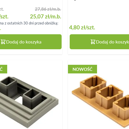
zt.
27,86 zł
/m.b.
ce
/szt.
25,07 zł
/m.b.
na z ostatnich 30 dni przed obniżką:
4,80 zł
/szt.
.
Dodaj do koszyka
Dodaj do koszyk
Ć
NOWOŚĆ