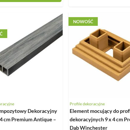
NOWOŚĆ
Ć
oracyjne
Profile dekoracyjne
ompozytowy Dekoracyjny
Element mocujący do profi
4 cm Premium Antique –
dekoracyjnych 9 x 4 cm P
Dąb Winchester