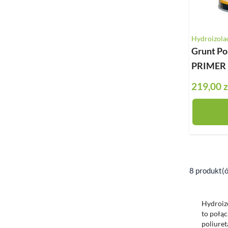
Hydroizola
Grunt P
PRIMER P
219,00 z
8 produkt(
Hydroizo
to połą
poliure