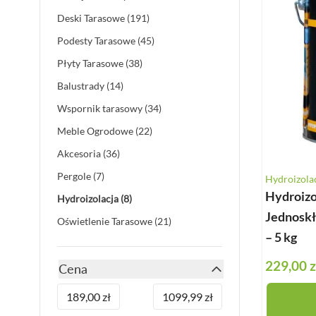
products available
Deska Bezszwowa
Deski Tarasowe
(191)
products available
Deska Solid ASA
Podesty Tarasowe
(45)
products available
Deski Schodowe
Płyty Tarasowe
(38)
products available
Legary
Balustrady
(14)
products available
Listwy Maskujące
Wspornik tarasowy
(34)
products available
Akcesoria
Meble Ogrodowe
(22)
products available
Akcesoria
(36)
products available
Pergole
(7)
Hydroizola
Hydroizo
products available
Hydroizolacja
(8)
Jednosk
products available
Oświetlenie Tarasowe
(21)
– 5 kg
229,00 z
Cena
filter
Minimum value
Maksymalna wartość
189,00 zł
1099,99 zł