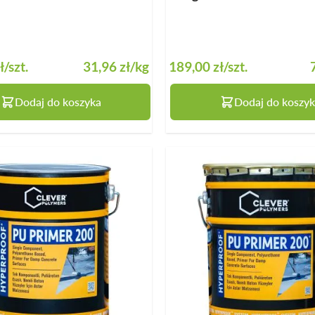
ł
/szt.
31,96 zł
/kg
189,00 zł
/szt.
Dodaj do koszyka
Dodaj do koszyk