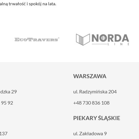
ną trwałość i spokój na lata.
WARSZAWA
ldzka 29
ul. Radzymińska 204
 95 92
+48 730 836 108
PIEKARY ŚLĄSKIE
 137
ul. Zakładowa 9