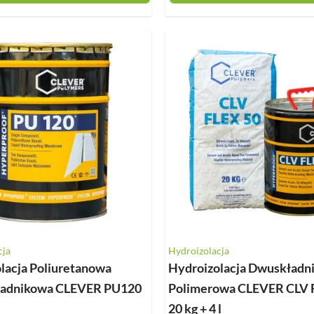
cja
Hydroizolacja
lacja Poliuretanowa
Hydroizolacja Dwuskładn
ładnikowa CLEVER PU120
Polimerowa CLEVER CLV F
20 kg + 4 l