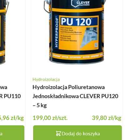
BALUSTRADY
MEBLE OGRODOWE
PERGOLE
HYDROIZOLACJA
OŚWIETLENIE TARASOWE
Hydroizolacja
owa
Hydroizolacja Poliuretanowa
R PU110
Jednoskładnikowa CLEVER PU120
– 5 kg
,96 zł
/kg
199,00 zł
/szt.
39,80 zł
/kg
a
Dodaj do koszyka