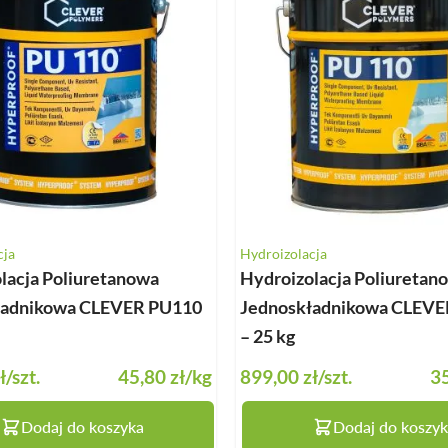
Klipsy montażowe
Legary
Wkręty
Kołki montażowe
cja
Hydroizolacja
lacja Poliuretanowa
Hydroizolacja Poliuretan
ładnikowa CLEVER PU110
Jednoskładnikowa CLEVE
– 25 kg
ł
/szt.
45,80 zł
/kg
899,00 zł
/szt.
35
Dodaj do koszyka
Dodaj do koszyk