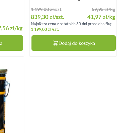
1 199,00 zł
/szt.
59,95 zł
/kg
Special Price
839,30 zł
/szt.
41,97 zł
/kg
Najniższa cena z ostatnich 30 dni przed obniżką:
7,56 zł
/kg
1 199,00 zł
/szt.
a
Dodaj do koszyka