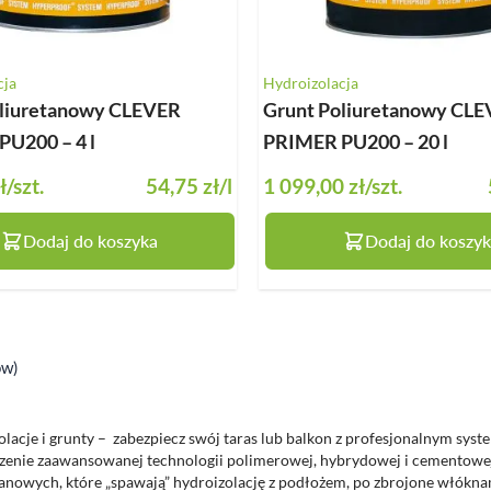
cja
Hydroizolacja
oliuretanowy CLEVER
Grunt Poliuretanowy CL
U200 – 4 l
PRIMER PU200 – 20 l
ł
/szt.
54,75 zł
/l
1 099,00 zł
/szt.
Dodaj do koszyka
Dodaj do koszyk
ów)
lacje i grunty – zabezpiecz swój taras lub balkon z profesjonalnym syst
czenie zaawansowanej technologii polimerowej, hybrydowej i cementowej
tanowych, które „spawają” hydroizolację z podłożem, po zbrojone włók