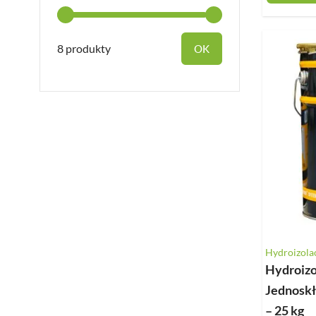
8 produkty
OK
Hydroizola
Hydroizo
Jednosk
– 25 kg