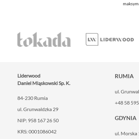
maksymal
Liderwood
RUMIA
Daniel Miąskowski Sp. K.
ul. Grunwa
84-230 Rumia
+48 58 595
ul. Grunwaldzka 29
GDYNIA
NIP: 958 167 26 50
KRS: 0001086042
ul. Morska