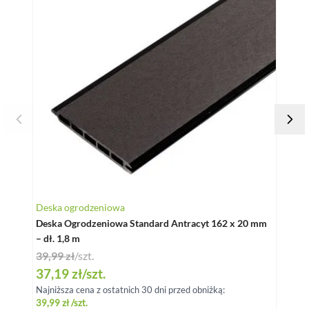
Deska ogrodzeniowa
Słupe
Deska Ogrodzeniowa Standard Antracyt 162 x 20 mm
Czapk
– dł. 1,8 m
Antr
39,99 zł
/szt.
Special Price
37,19 zł
/szt.
Najniższa cena z ostatnich 30 dni przed obniżką:
8,70
39,99 zł
/szt.