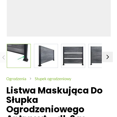
View larger image
View larger image
View larger image
View larg
Ogrodzenia
Słupek ogrodzeniowy
Listwa Maskująca Do
Słupka
Ogrodzeniowego