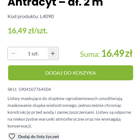
Antracyt – dł. 2 m
Kod produktu: L4090
16,49 zł
/szt.
16.49
zł
Suma:
Ilość
DODAJ DO KOSZYKA
SKU:
5904107764504
Listwy maskujące do słupków ogrodzeniowych umożliwiają
maskowanie słupka wielostronnego, jednocześnie chroniąc
konstrukcję przed wodą i zanieczyszczeniami. Listwy są odporne
na niekorzystne warunki atmosferyczne oraz nie wymagają
konserwacji.
Dodaj do listy życzeń