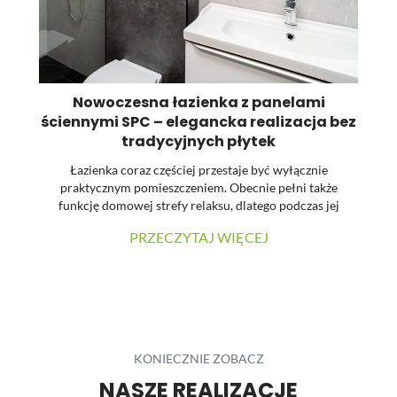
Nowoczesna łazienka z panelami
ściennymi SPC – elegancka realizacja bez
Li
tradycyjnych płytek
Łazienka coraz częściej przestaje być wyłącznie
praktycznym pomieszczeniem. Obecnie pełni także
funkcję domowej strefy relaksu, dlatego podczas jej
st
urządzania dużą uwagę zwraca się na estetykę, spójność
PRZECZYTAJ WIĘCEJ
materiałów oraz łatwość utrzymania powierzchni w
pr
czystości. W prezentowanej realizacji tradycyjne płytki
zostały zastąpione wielkoformatowymi panelami
ściennymi SPC. Dzięki temu wnętrze zyskało nowoczesny
charakter, a ograniczona liczba widocznych łączeń
pozwoliła uzyskać elegancką i harmonijną powierzchnię.
...
KONIECZNIE ZOBACZ
NASZE REALIZACJE