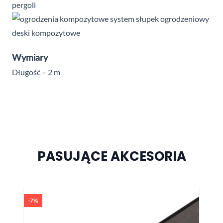
pergoli
Wymiary
Długość – 2 m
PASUJĄCE AKCESORIA
Naciśnij, aby pominąć karuzelę
-7%