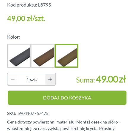
Kod produktu: L8795
49,00 zł
/szt.
Kolor:
49.00
zł
Suma:
Ilość
DODAJ DO KOSZYKA
SKU:
5904107767475
Cena dotyczy powierzchni materiału. Montaż desek na pióro-
wpust zmniejsza rzeczywistą powierzchnię krycia. Prosimy