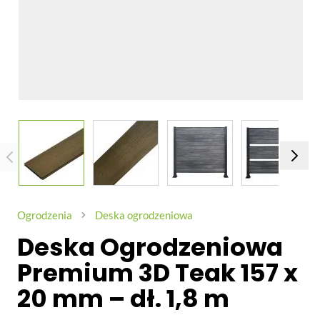
View larger image
View larger image
View larger image
View larg
Ogrodzenia
Deska ogrodzeniowa
Deska Ogrodzeniowa
Premium 3D Teak 157 x
20 mm – dł. 1,8 m