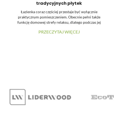
tradycyjnych płytek
Łazienka coraz częściej przestaje być wyłącznie
praktycznym pomieszczeniem. Obecnie pełni także
funkcję domowej strefy relaksu, dlatego podczas jej
urządzania dużą uwagę zwraca się na estetykę, spójność
PRZECZYTAJ WIĘCEJ
materiałów oraz łatwość utrzymania powierzchni w
czystości. W prezentowanej realizacji tradycyjne płytki
zostały zastąpione wielkoformatowymi panelami
ściennymi SPC. Dzięki temu wnętrze zyskało nowoczesny
charakter, a ograniczona liczba widocznych łączeń
pozwoliła uzyskać elegancką i harmonijną powierzchnię.
...