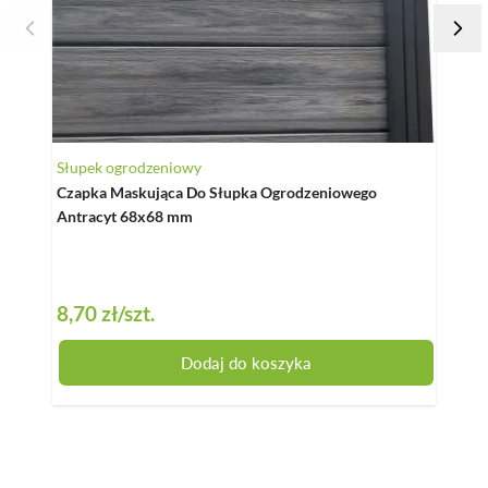
Słupek ogrodzeniowy
Słupe
Czapka Maskująca Do Słupka Ogrodzeniowego
Listw
Antracyt 68x68 mm
Antra
8,70 zł
/szt.
16,4
Dodaj do koszyka