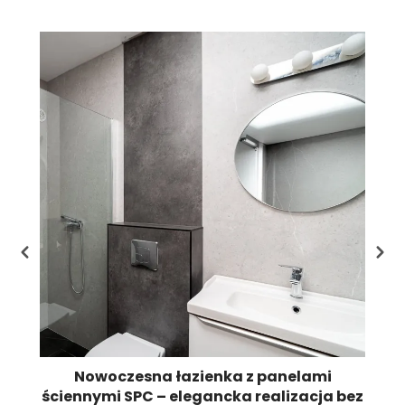
Li
st
pr
Nowoczesna łazienka z panelami
ściennymi SPC – elegancka realizacja bez