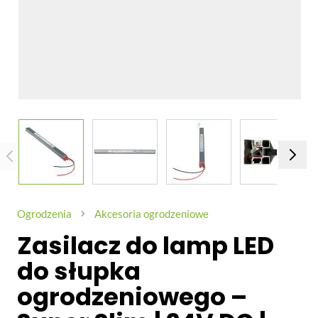
View larger image
View larger image
View larger image
View larg
Ogrodzenia
Akcesoria ogrodzeniowe
Zasilacz do lamp LED
do słupka
ogrodzeniowego –