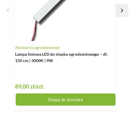
Akcesoria ogrodzeniowe
Słupe
Lampa liniowa LED do słupka ogrodzeniowego – dł.
Czapk
150 cm | 3000K | 9W
Antr
89,00 zł
/szt.
8,70
Dodaj do koszyka