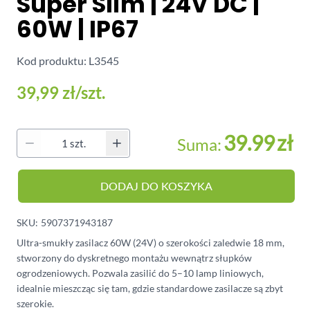
Super Slim | 24V DC |
60W | IP67
Kod produktu: L3545
39,99 zł
/szt.
39.99
zł
Suma:
Ilość
DODAJ DO KOSZYKA
SKU:
5907371943187
Ultra-smukły zasilacz 60W (24V) o szerokości zaledwie 18 mm,
stworzony do dyskretnego montażu wewnątrz słupków
ogrodzeniowych. Pozwala zasilić do 5–10 lamp liniowych,
idealnie mieszcząc się tam, gdzie standardowe zasilacze są zbyt
szerokie.