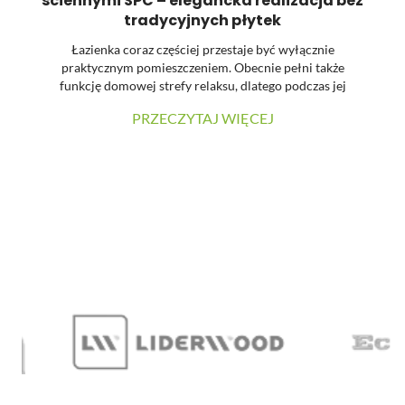
ściennymi SPC – elegancka realizacja bez
tradycyjnych płytek
Łazienka coraz częściej przestaje być wyłącznie
praktycznym pomieszczeniem. Obecnie pełni także
funkcję domowej strefy relaksu, dlatego podczas jej
urządzania dużą uwagę zwraca się na estetykę, spójność
PRZECZYTAJ WIĘCEJ
materiałów oraz łatwość utrzymania powierzchni w
czystości. W prezentowanej realizacji tradycyjne płytki
zostały zastąpione wielkoformatowymi panelami
ściennymi SPC. Dzięki temu wnętrze zyskało nowoczesny
charakter, a ograniczona liczba widocznych łączeń
pozwoliła uzyskać elegancką i harmonijną powierzchnię.
...