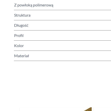
Z powłoką polimerową
Struktura
Długość
Profil
Kolor
Materiał
Naciśnij, aby pominąć karuzelę