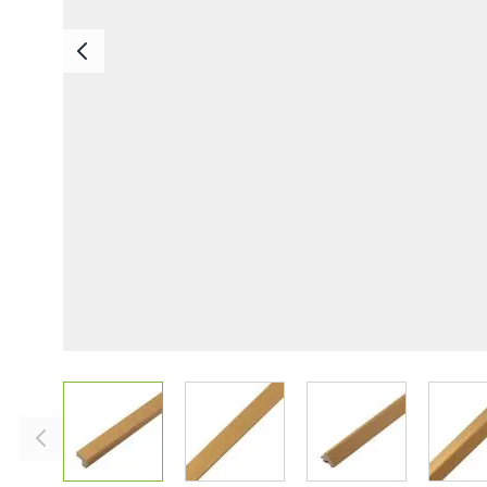
Deska Bezszwowa
Deska Solid ASA
Deski Schodowe
Legary
Listwy Maskujące
Akcesoria
View larger image
View larger image
View larger imag
V