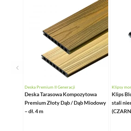
Deska Premium II Generacji
Klipsy mo
Deska Tarasowa Kompozytowa
Klips B
Premium Złoty Dąb / Dąb Miodowy
stali ni
– dł. 4 m
(CZARN