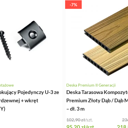
-7%
ntażowe
Deska Premium II Generacji
lokujący Pojedynczy U-3 ze
Deska Tarasowa Kompozy
erdzewnej + wkręt
Premium Złoty Dąb / Dąb 
Y)
– dł. 3 m
102,90 zł
/szt.
23
Special Price
95,20 zł
/szt.
218,