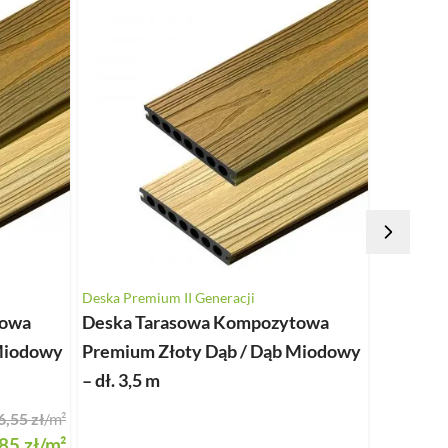
Do tara
Deska Premium II Generacji
Listwy Ma
towa
Deska Tarasowa Kompozytowa
Listwa 
Miodowy
Premium Złoty Dąb / Dąb Miodowy
Premiu
– dł. 3,5 m
– dł. 2,9
6,55 zł
/m²
85 zł
/m²