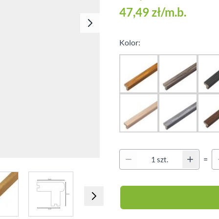
Klipsy montażowe
47,49 zł
/m.b.
Legary
Wkręty
Kolor:
Kołki montażowe
Qu
=
Ilość
e
iew larger image
View larger image
View larger image
View larger imag
V