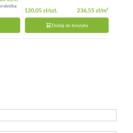
ed obniżką:
120,05 zł
/szt.
236,55 zł
/m²
51,84 zł
Dodaj do koszyka