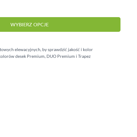
BALUSTRADY
MEBLE OGRODOWE
WYBIERZ OPCJE
PERGOLE
HYDROIZOLACJA
owych elewacyjnych, by sprawdzić jakość i kolor
OŚWIETLENIE TARASOWE
 kolorów desek Premium, DUO Premium i Trapez
e
iew larger image
View larger image
View larger image
View larger imag
V