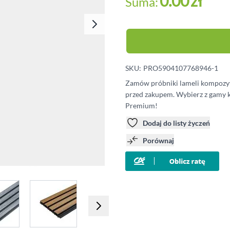
0.00
zł
Suma:
Klipsy montażowe
Legary
Wkręty
Kołki montażowe
SKU:
PRO5904107768946-1
Zamów próbniki lameli kompozyt
przed zakupem. Wybierz z gamy
Premium!
Dodaj do listy życzeń
Porównaj
e
iew larger image
View larger image
View larger image
View larger imag
V