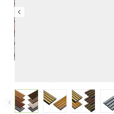
Deska Bezszwowa
Deska Solid ASA
Deski Schodowe
Legary
Listwy Maskujące
Akcesoria
View larger image
View larger image
View larger imag
V