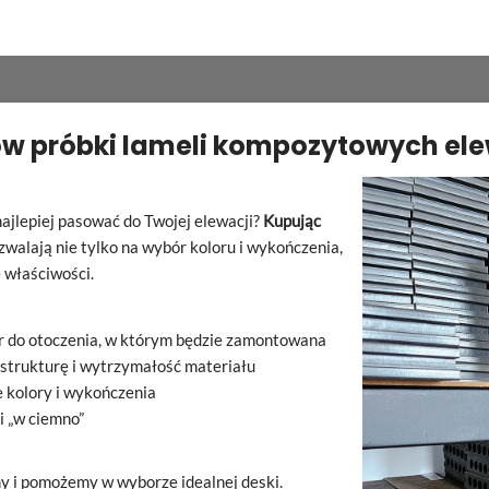
ów próbki lameli kompozytowych el
najlepiej pasować do Twojej elewacji?
Kupując
walają nie tylko na wybór koloru i wykończenia,
e właściwości.
or do otoczenia, w którym będzie zamontowana
strukturę i
wytrzymałość materiału
 kolory i
wykończenia
i „w ciemno”
y i
pomożemy w
wyborze idealnej deski.