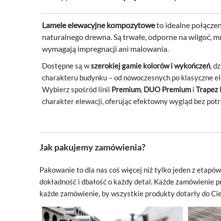
Lamele elewacyjne kompozytowe
to idealne połączen
naturalnego drewna. Są trwałe, odporne na wilgoć, mróz
wymagają impregnacji ani malowania.
Dostępne są w
szerokiej gamie kolorów i wykończeń
, d
charakteru budynku – od nowoczesnych po klasyczne el
Wybierz spośród linii
Premium
,
DUO Premium
i
Trapez
charakter elewacji, oferując efektowny wygląd bez pot
Jak pakujemy zamówienia?
Pakowanie to dla nas coś więcej niż tylko jeden z
etapów 
dokładność i
dbałość o
każdy detal. Każde zamówienie 
każde zamówienie, by wszystkie produkty dotarły do Cie