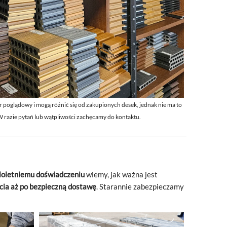
r poglądowy i
mogą różnić się od zakupionych desek, jednak nie ma to
 W
razie pytań lub wątpliwości zachęcamy do kontaktu.
loletniemu doświadczeniu
wiemy, jak ważna jest
cia aż po bezpieczną dostawę
. Starannie zabezpieczamy