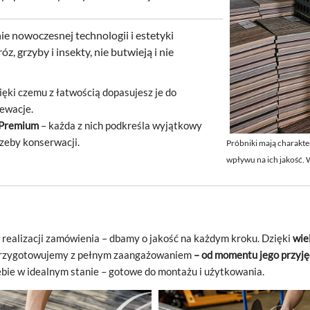
ie nowoczesnej technologii i estetyki
, grzyby i insekty, nie butwieją i nie
zięki czemu z
łatwością dopasujesz je do
ewacje.
 Premium
– każda z nich podkreśla wyjątkowy
rzeby konserwacji.
Próbniki mają charakte
wpływu na ich jakość.
realizacji zamówienia – dbamy o
jakość na każdym kroku. Dzięki
wie
przygotowujemy z
pełnym zaangażowaniem
– od momentu jego przyję
bie w idealnym stanie – gotowe do montażu i
użytkowania.