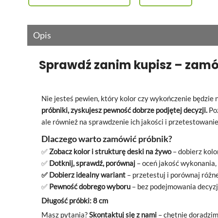
Opis
Sprawdź zanim kupisz – zam
Nie jesteś pewien, który kolor czy wykończenie będzie 
próbniki, zyskujesz pewność dobrze podjętej decyzji.
Poz
ale również na sprawdzenie ich jakości i przetestowani
Dlaczego warto zamówić próbnik?
✅
Zobacz kolor i
strukturę deski na żywo
– dobierz kol
✅
Dotknij, sprawdź, porównaj
– oceń jakość wykonania, 
✅ Dobierz idealny wariant
– przetestuj i
porównaj różne
✅
Pewność dobrego wyboru
– bez podejmowania decyzj
Długość próbki: 8 cm
Masz pytania?
Skontaktuj się z nami
– chętnie doradzim