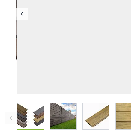
Deska Bezszwowa
Deska Solid ASA
Deski Schodowe
Legary
Listwy Maskujące
Akcesoria
View larger image
View larger image
View larger imag
V