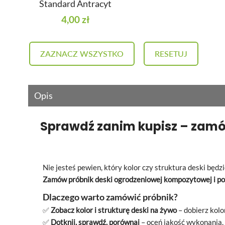
Standard Antracyt
4,00 zł
ZAZNACZ WSZYSTKO
RESETUJ
Opis
Sprawdź zanim kupisz – zam
Nie jesteś pewien, który kolor czy struktura deski bę
Zamów próbnik deski ogrodzeniowej kompozytowej i
po
Dlaczego warto zamówić próbnik?
✅
Zobacz kolor i
strukturę deski na żywo
– dobierz kol
✅
Dotknij, sprawdź, porównaj
– oceń jakość wykonania, 