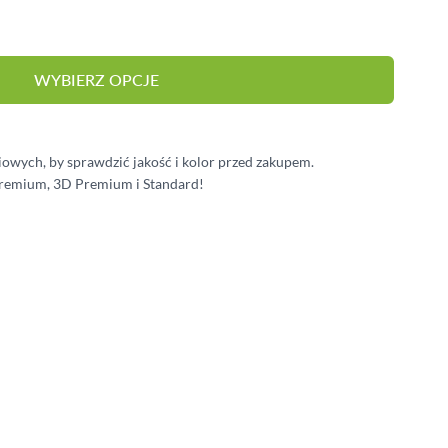
BALUSTRADY
MEBLE OGRODOWE
WYBIERZ OPCJE
PERGOLE
HYDROIZOLACJA
wych, by sprawdzić jakość i kolor przed zakupem.
OŚWIETLENIE
remium, 3D Premium i Standard!
e
iew larger image
View larger image
View larger image
View larger imag
V