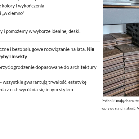
 kolory i
wykończenia
i „w ciemno”
y i
pomożemy w
wyborze idealnej deski.
yczne i bezobsługowe rozwiązanie na lata.
Nie
yby i insekty
.
worzyć ogrodzenie dopasowane do architektury
– wszystkie gwarantują trwałość, estetykę
żda z nich wyróżnia się innym stylem
Próbniki mają charakte
wpływu na ich jakość.