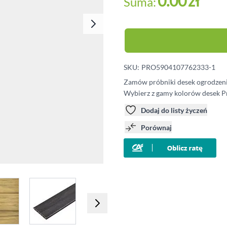
0.00
zł
Suma:
Klipsy montażowe
Legary
Wkręty
Kołki montażowe
SKU:
PRO5904107762333-1
Zamów próbniki desek ogrodzenio
Wybierz z gamy kolorów desek P
Dodaj do listy życzeń
Porównaj
e
iew larger image
View larger image
View larger image
View larger imag
V