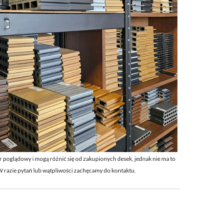
r poglądowy i
mogą różnić się od zakupionych desek, jednak nie ma to
 W
razie pytań lub wątpliwości zachęcamy do kontaktu.