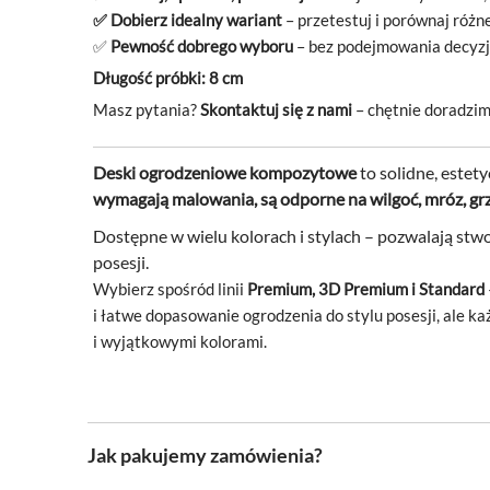
✅ Dobierz idealny wariant
– przetestuj i
porównaj różne
✅
Pewność dobrego wyboru
– bez podejmowania decyzj
Długość próbki: 8 cm
Masz pytania?
Skontaktuj się z nami
– chętnie doradzim
Deski ogrodzeniowe kompozytowe
to solidne, estet
wymagają malowania, są odporne na wilgoć, mróz, grz
Dostępne w wielu kolorach i stylach – pozwalają st
posesji.
Wybierz spośród linii
Premium, 3D Premium i Standard
i
łatwe dopasowanie ogrodzenia do stylu posesji, ale ka
i
wyjątkowymi kolorami.
Jak pakujemy zamówienia?