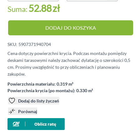
52.88
zł
Suma:
DODAJ DO KOSZYKA
SKU:
5907371940704
Cena dotyczy powierzchni krycia. Podczas montażu pomiędzy
deskami tarasowymi należy zachować dylatację o szerokości 0,5
cm. Prosimy uwzględnić to przy obliczeniach i planowaniu
zakupów.
Powierzchnia materiału:
0.319 m²
Powierzchnia krycia (po montażu):
0.330 m²
Dodaj do listy życzeń
Porównaj