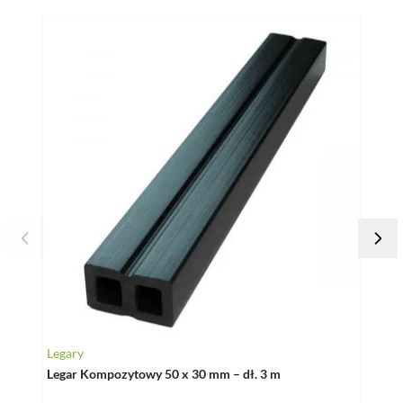
Naciśnij, aby pominąć karuzelę
Legary
Klips
Legar Kompozytowy 50 x 30 mm – dł. 3 m
Klips
Wkręt