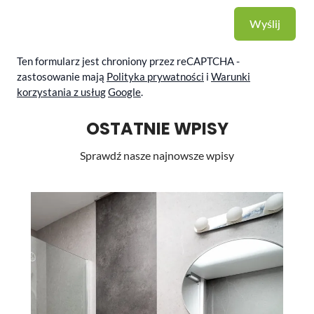
Wyślij
Ten formularz jest chroniony przez reCAPTCHA -
zastosowanie mają
Polityka prywatności
i
Warunki
korzystania z usług
Google
.
OSTATNIE WPISY
Sprawdź nasze najnowsze wpisy
Li
st