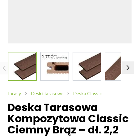
View larger image
View larger image
View larger image
View larg
Tarasy
Deski Tarasowe
Deska Classic
Deska Tarasowa
Kompozytowa Classic
Ciemny Brąz – dł. 2,2