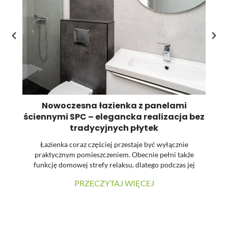
pr
Nowoczesna łazienka z panelami
ściennymi SPC – elegancka realizacja bez
tradycyjnych płytek
Łazienka coraz częściej przestaje być wyłącznie
praktycznym pomieszczeniem. Obecnie pełni także
funkcję domowej strefy relaksu, dlatego podczas jej
urządzania dużą uwagę zwraca się na estetykę, spójność
PRZECZYTAJ WIĘCEJ
materiałów oraz łatwość utrzymania powierzchni w
czystości. W prezentowanej realizacji tradycyjne płytki
zostały zastąpione wielkoformatowymi panelami
ściennymi SPC. Dzięki temu wnętrze zyskało nowoczesny
charakter, a ograniczona liczba widocznych łączeń