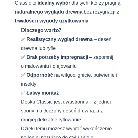
Classic to
idealny wybór
dla tych,
którzy pragną
naturalnego wyglądu drewna
bez rezygnacji z
trwałości i wygody użytkowania
.
Dlaczego warto?
✅
Realistyczny wygląd
drewna
– deseń
drewna lub ryfle
✅
Brak potrzeby impregnacji
– zapomnij
o malowaniu i olejowaniu
✅
Odporność
na wilgoć, gnicie, butwienie i
insekty
✅
Łatwy montaż
Deska Classic jest dwustronna – z jednej
strony ma tłoczony deseń drewna, a z
drugiej delikatne ryflowanie.
Dzięki temu możesz wybrać wykończenie
najlepiej pasujące do stylu swojej