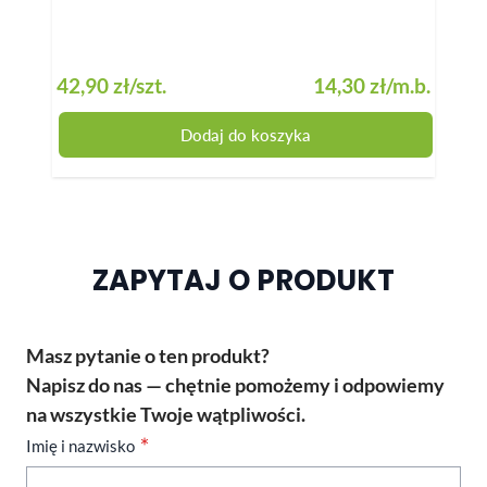
42,90 zł
/szt.
14,30 zł
/m.b.
16,5
Dodaj do koszyka
ZAPYTAJ O PRODUKT
Masz pytanie o ten produkt?
Napisz do nas — chętnie pomożemy i odpowiemy
na wszystkie Twoje wątpliwości.
Imię i nazwisko