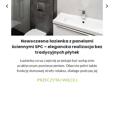
Nowoczesna łazienka z panelami
ściennymi SPC – elegancka realizacja bez
tradycyjnych płytek
Łazienka coraz częściej przestaje być wyłącznie
praktycznym pomieszczeniem. Obecnie pełni także
funkcję domowej strefy relaksu, dlatego podczas jej
urządzania dużą uwagę zwraca się na estetykę, spójność
PRZECZYTAJ WIĘCEJ
materiałów oraz łatwość utrzymania powierzchni w
czystości. W prezentowanej realizacji tradycyjne płytki
zostały zastąpione wielkoformatowymi panelami
ściennymi SPC. Dzięki temu wnętrze zyskało nowoczesny
charakter, a ograniczona liczba widocznych łączeń
pozwoliła uzyskać elegancką i harmonijną powierzchnię.
...