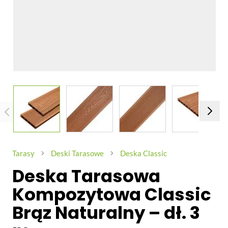
View larger image
View larger image
View larger image
View larg
Tarasy
Deski Tarasowe
Deska Classic
Deska Tarasowa
Kompozytowa Classic
Brąz Naturalny – dł. 3