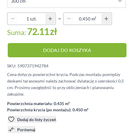
Quantity (Secondary)
=
Ilość
72.11
zł
Suma:
DODAJ DO KOSZYKA
SKU:
5907371942784
Cena dotyczy powierzchni krycia. Podczas montażu pomiędzy
deskami tarasowymi należy zachować dylatację o szerokości 0,5
cm. Prosimy uwzględnić to przy obliczeniach i planowaniu
zakupów.
Powierzchnia materiału:
0.435 m²
Powierzchnia krycia (po montażu):
0.450 m²
Dodaj do listy życzeń
Porównaj