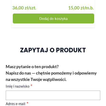
36,00 zł
/szt.
15,00 zł
/m.b.
36,0
Dodaj do koszyka
ZAPYTAJ O PRODUKT
Masz pytanie o ten produkt?
Napisz do nas — chętnie pomożemy i odpowiemy
na wszystkie Twoje wątpliwości.
Imię i nazwisko
Adres e-mail