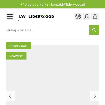
+48 58 595 95 92
|
kontakt@liderwood.pl
Przejdź do treści
Szukaj w sklepie...
Grubszy profil
NOWOŚĆ