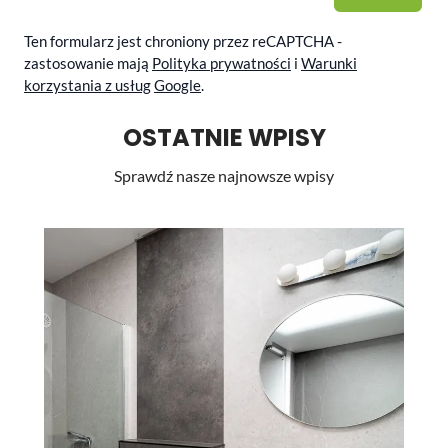
Ten formularz jest chroniony przez reCAPTCHA -
zastosowanie mają
Polityka prywatności
i
Warunki
korzystania z usług
Google
.
OSTATNIE WPISY
Sprawdź nasze najnowsze wpisy
Li
st
pr