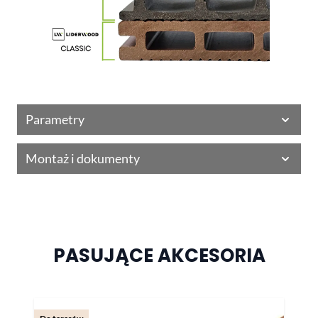
Parametry
Montaż i dokumenty
PASUJĄCE AKCESORIA
Naciśnij, aby pominąć karuzelę