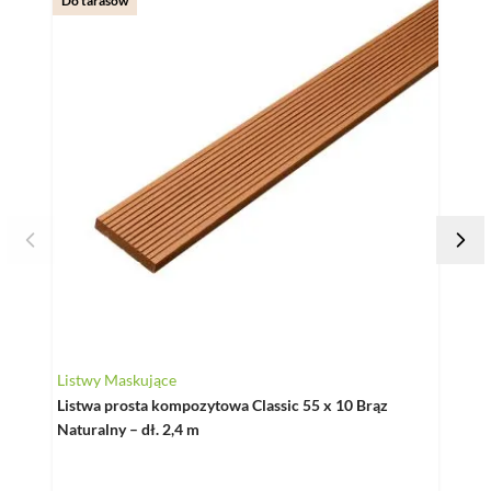
Do tarasów
Do ta
Listwy Maskujące
Listw
Listwa prosta kompozytowa Classic 55 x 10 Brąz
Listw
Naturalny – dł. 2,4 m
50 x 