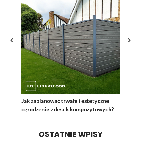
Co dać
zamon
Jak zaplanować trwałe i estetyczne
ogrodzenie z desek kompozytowych?
OSTATNIE WPISY