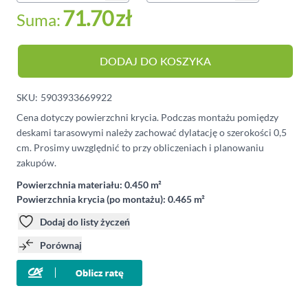
71.70
zł
Suma:
DODAJ DO KOSZYKA
SKU:
5903933669922
Cena dotyczy powierzchni krycia. Podczas montażu pomiędzy
deskami tarasowymi należy zachować dylatację o szerokości 0,5
cm. Prosimy uwzględnić to przy obliczeniach i planowaniu
zakupów.
Powierzchnia materiału:
0.450 m²
Powierzchnia krycia (po montażu):
0.465 m²
Dodaj do listy życzeń
Porównaj