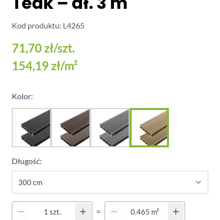
Teak – dł. 3 m
Kod produktu: L4265
71,70 zł
/szt.
154,19 zł
/m²
Kolor:
Długość:
Quantity (Secondary)
=
Ilość