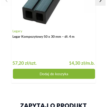
Legary
Listw
Legar Kompozytowy 50 x 30 mm – dł. 4 m
List
– dł. 
57,20 zł
/szt.
14,30 zł
/m.b.
36,0
Dodaj do koszyka
ZAPYTAJ O PRODUKT