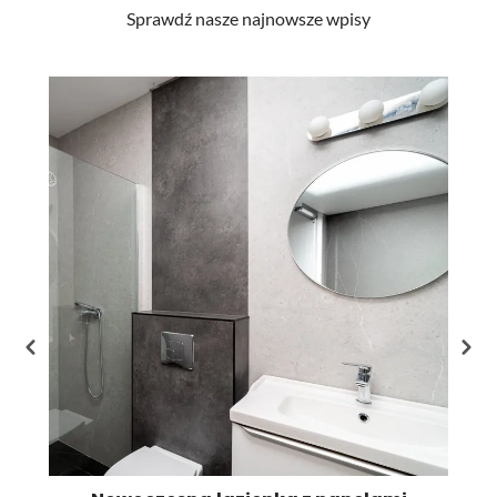
Sprawdź nasze najnowsze wpisy
Li
st
pr