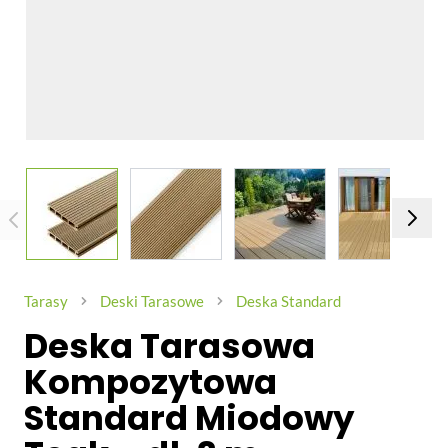
View larger image
View larger image
View larger image
View larg
Tarasy
Deski Tarasowe
Deska Standard
Deska Tarasowa
Kompozytowa
Standard Miodowy