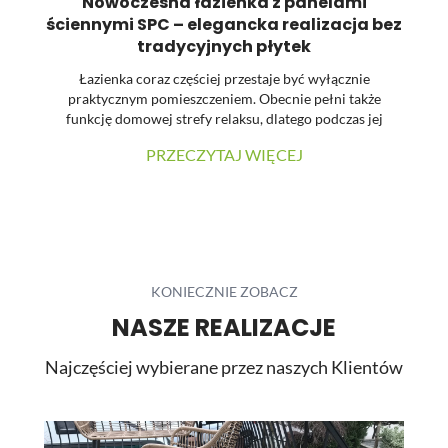
Nowoczesna łazienka z panelami
ściennymi SPC – elegancka realizacja bez
tradycyjnych płytek
Łazienka coraz częściej przestaje być wyłącznie
praktycznym pomieszczeniem. Obecnie pełni także
funkcję domowej strefy relaksu, dlatego podczas jej
urządzania dużą uwagę zwraca się na estetykę, spójność
PRZECZYTAJ WIĘCEJ
materiałów oraz łatwość utrzymania powierzchni w
czystości. W prezentowanej realizacji tradycyjne płytki
zostały zastąpione wielkoformatowymi panelami
ściennymi SPC. Dzięki temu wnętrze zyskało nowoczesny
charakter, a ograniczona liczba widocznych łączeń
pozwoliła uzyskać elegancką i harmonijną powierzchnię.
...
KONIECZNIE ZOBACZ
NASZE REALIZACJE
Najczęściej wybierane przez naszych Klientów