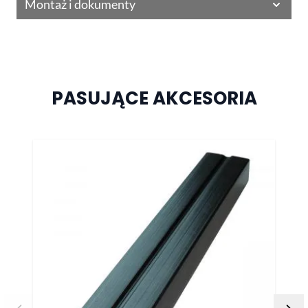
Montaż i dokumenty
PASUJĄCE AKCESORIA
Naciśnij, aby pominąć karuzelę
Do ta