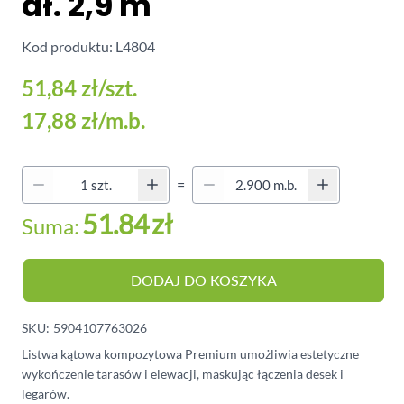
dł. 2,9 m
Kod produktu: L4804
51,84 zł
/szt.
17,88 zł
/m.b.
Quantity (Secondary)
=
Ilość
51.84
zł
Suma:
DODAJ DO KOSZYKA
SKU:
5904107763026
Listwa kątowa kompozytowa Premium umożliwia estetyczne
wykończenie tarasów i elewacji, maskując łączenia desek i
legarów.