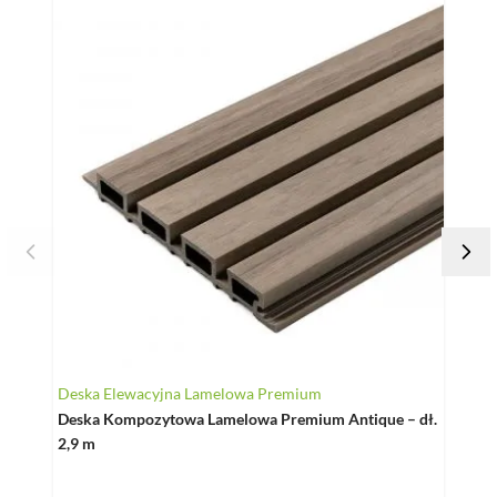
Za
Do
De
Deska Elewacyjna Lamelowa Premium
De
Deska Kompozytowa Lamelowa Premium Antique – dł.
Pre
2,9 m