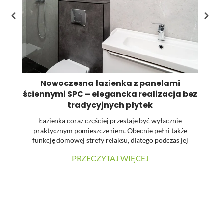
Nowoczesna łazienka z panelami
ściennymi SPC – elegancka realizacja bez
tradycyjnych płytek
Łazienka coraz częściej przestaje być wyłącznie
praktycznym pomieszczeniem. Obecnie pełni także
funkcję domowej strefy relaksu, dlatego podczas jej
urządzania dużą uwagę zwraca się na estetykę, spójność
PRZECZYTAJ WIĘCEJ
materiałów oraz łatwość utrzymania powierzchni w
czystości. W prezentowanej realizacji tradycyjne płytki
zostały zastąpione wielkoformatowymi panelami
ściennymi SPC. Dzięki temu wnętrze zyskało nowoczesny
charakter, a ograniczona liczba widocznych łączeń
pozwoliła uzyskać elegancką i harmonijną powierzchnię.
...