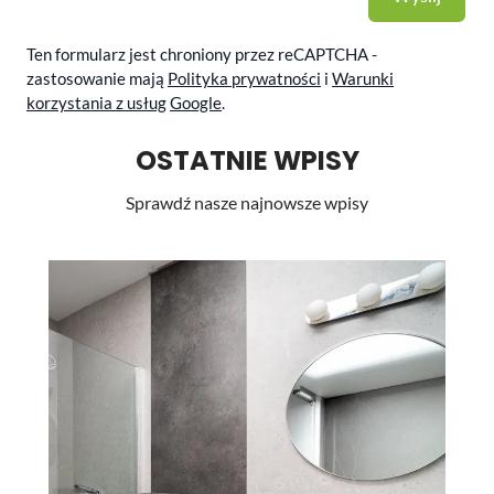
Ten formularz jest chroniony przez reCAPTCHA -
zastosowanie mają
Polityka prywatności
i
Warunki
korzystania z usług
Google
.
OSTATNIE WPISY
Sprawdź nasze najnowsze wpisy
Li
st
pr