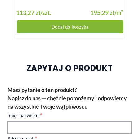
113,27 zł
/szt.
195,29 zł
/m²
13
Dodaj do koszyka
ZAPYTAJ O PRODUKT
Masz pytanie o ten produkt?
Napisz do nas — chętnie pomożemy i odpowiemy
na wszystkie Twoje wątpliwości.
Imię i nazwisko
Adres e-mail