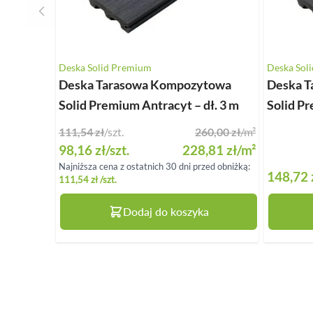
Deska Solid Premium
Deska Sol
Deska Tarasowa Kompozytowa
Deska 
Solid Premium Antracyt – dł. 3 m
Solid Pr
111,54 zł
/szt.
260,00 zł
/m²
Special Price
98,16 zł
/szt.
228,81 zł
/m²
Najniższa cena z ostatnich 30 dni przed obniżką:
148,72 
111,54 zł
/szt.
Dodaj do koszyka