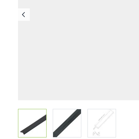
Deska Bezszwowa
Deska Solid ASA
Deski Schodowe
Legary
Listwy Maskujące
Akcesoria
View larger image
View larger image
View larger imag