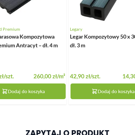
id Premium
Legary
Tarasowa Kompozytowa
Legar Kompozytowy 50 x 3
emium Antracyt – dł. 4 m
dł. 3 m
zł
/szt.
260,00 zł
/m²
42,90 zł
/szt.
14,30
Dodaj do koszyka
Dodaj do koszyka
ZAPYTAJ O PRODUKT