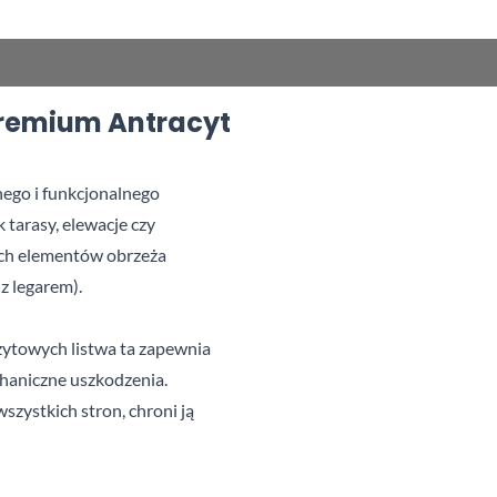
remium Antracyt
nego i funkcjonalnego 
tarasy, elewacje czy 
ch elementów obrzeża 
z legarem).
ytowych listwa ta zapewnia 
haniczne uszkodzenia. 
wszystkich stron, chroni ją 