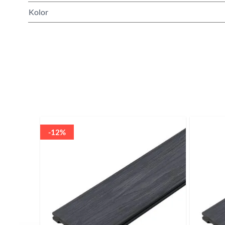
Kolor
Naciśnij, aby pominąć karuzelę
-12%