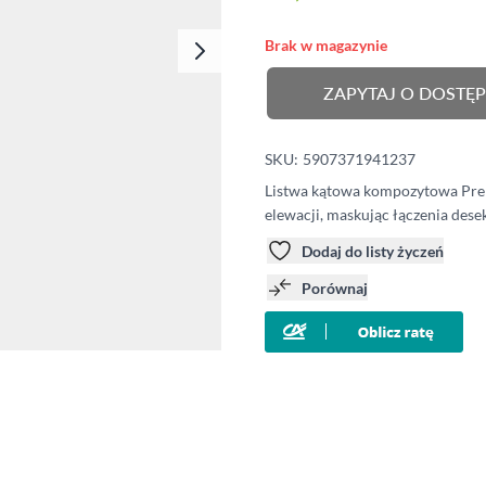
Klipsy montażowe
Legary
Brak w magazynie
Wkręty
ZAPYTAJ O DOSTĘ
Kołki montażowe
SKU:
5907371941237
Listwa kątowa kompozytowa Pre
elewacji, maskując łączenia desek
Dodaj do listy życzeń
Porównaj
e