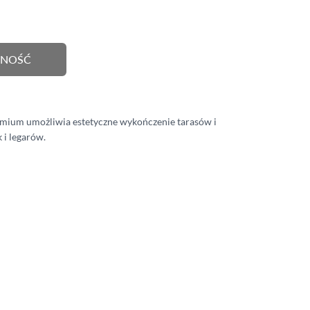
BALUSTRADY
MEBLE OGRODOWE
PNOŚĆ
PERGOLE
HYDROIZOLACJA
mium umożliwia estetyczne wykończenie tarasów i
 i legarów.