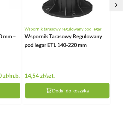
Wspornik tarasowy regulowany pod legar
Wspornik t
0 mm –
Wspornik Tarasowy Regulowany
Wsporni
pod legar ETL 140-220 mm
pod leg
 zł
/m.b.
14,54 zł
/szt.
9,80 zł
/
Dodaj do koszyka