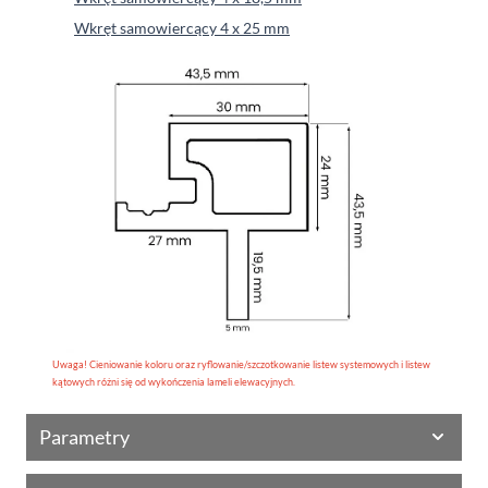
Wkręt samowiercący 4 x 25 mm
Uwaga! Cieniowanie koloru oraz ryflowanie/szczotkowanie listew systemowych i listew
kątowych różni się od wykończenia lameli elewacyjnych.
Parametry