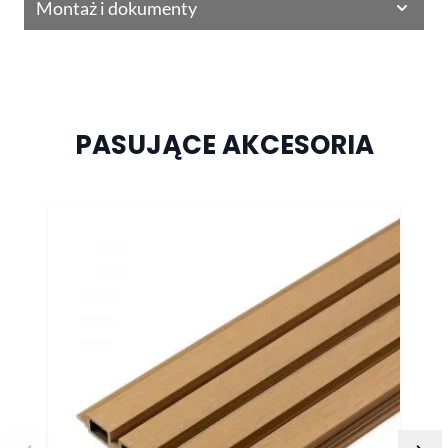
Montaż i dokumenty
PASUJĄCE AKCESORIA
Naciśnij, aby pominąć karuzelę
Do ta
Do la