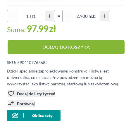
Quantity (Secondary)
=
Ilość
97.99
zł
Suma:
DODAJ DO KOSZYKA
SKU:
5904107763682
Dzięki specjalnie zaprojektowanej konstrukcji listwa jest
uniwersalna, co oznacza, że z powodzeniem można ją
wykorzystać jako listwę narożną, startową lub zakończeniową.
Dodaj do listy życzeń
Porównaj