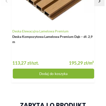
Deska Elewacyjna Lamelowa Premium
Listw
Deska Kompozytowa Lamelowa Premium Dąb – dł. 2,9
List
m
do la
113,27 zł
/szt.
195,29 zł
/m²
51,8
Dodaj do koszyka
ZAPYTAJ O PRODUKT