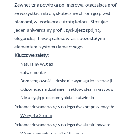
Zewnętrzna powłoka polimerowa, otaczająca profil
ze wszystkich stron, skutecznie chroni go przed
plamami, wilgocią oraz utratą koloru. Stosując
jeden uniwersalny profil, zyskujesz spójną,
elegancką i trwałą całość wraz z pozostałymi
elementami systemu lamelowego.
Kluczowe zalety:
Naturalny wygląd
Łatwy montaż
Bezobsługowość – deska nie wymaga konserwacji
Odporność na działanie insektów, pleśni i grzybów
Nie ulegają procesom gnicia i butwienia
Rekomendowane wkręty do legarów kompozytowych:
Wkręt 4 x 25 mm
Rekomendowane wkręty do legarów aluminiowych:
Wkręt samowiercący 4 x 18,5 mm