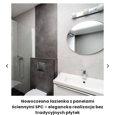
Li
st
pr
Nowoczesna łazienka z panelami
ściennymi SPC – elegancka realizacja bez
tradycyjnych płytek