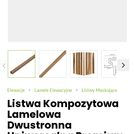
View larger image
View larger image
View larger image
View larg
Elewacje
Lamele Elewacyjne
Listwy Maskujące
Listwa Kompozytowa
Lamelowa
Dwustronna