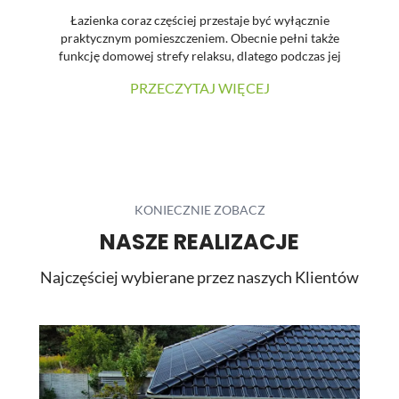
Łazienka coraz częściej przestaje być wyłącznie
praktycznym pomieszczeniem. Obecnie pełni także
funkcję domowej strefy relaksu, dlatego podczas jej
urządzania dużą uwagę zwraca się na estetykę, spójność
PRZECZYTAJ WIĘCEJ
materiałów oraz łatwość utrzymania powierzchni w
czystości. W prezentowanej realizacji tradycyjne płytki
zostały zastąpione wielkoformatowymi panelami
ściennymi SPC. Dzięki temu wnętrze zyskało nowoczesny
charakter, a ograniczona liczba widocznych łączeń
pozwoliła uzyskać elegancką i harmonijną powierzchnię.
...
KONIECZNIE ZOBACZ
NASZE REALIZACJE
Najczęściej wybierane przez naszych Klientów