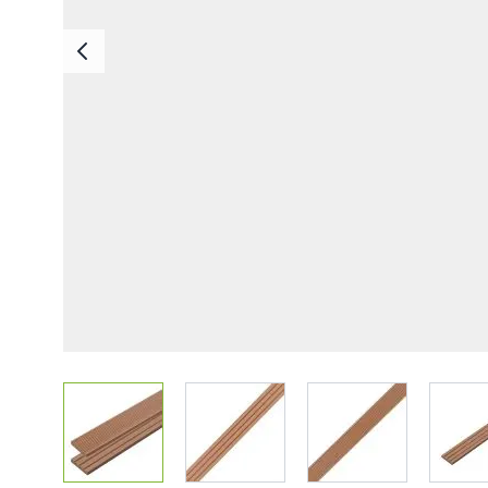
Deska Bezszwowa
Deska Solid ASA
Deski Schodowe
Legary
Listwy Maskujące
Akcesoria
View larger image
View larger image
View larger imag
V