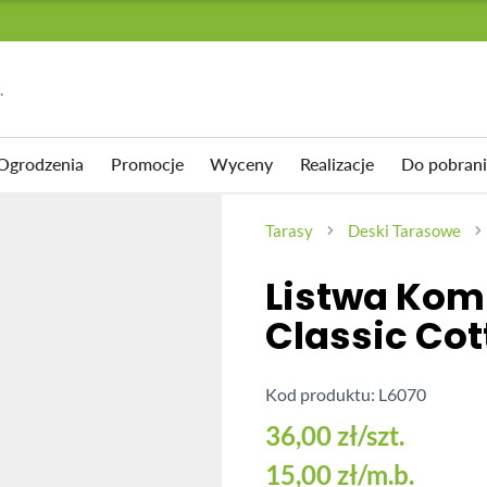
.
Ogrodzenia
Promocje
Wyceny
Realizacje
Do pobrani
 TARASOWE
EWACYJNE
I
PŁYTY TARASOWE
AKCESORIA
Tarasy
Deski Tarasowe
SUWNE
mpozytowy Standard
cyjna Premium II generacji
Akcesoria
Klipsy montażowe
Listwa Ko
pozytowy Premium II
acyjna Standard
Wspornik tarasowy regulowany
Legary
Classic Cott
płyty
kujące
Wkręty
mpozytowy 3D
Wspornik tarasowy regulowany
Kołki montażowe
samopoziomujący pod płyty
Kod produktu: L6070
pozytowy 3D Solid
36,00 zł
/szt.
 Eco
AKCESORIA
15,00 zł
/m.b.
rodowa