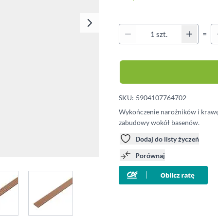
Klipsy montażowe
Legary
Qu
Wkręty
=
Ilość
Kołki montażowe
SKU:
5904107764702
Wykończenie narożników i krawęd
zabudowy wokół basenów.
Dodaj do listy życzeń
Porównaj
e
iew larger image
View larger image