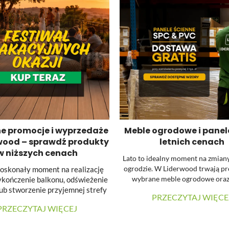
e promocje i wyprzedaże
Meble ogrodowe i panel
wood – sprawdź produkty
letnich cenach
w niższych cenach
Lato to idealny moment na zmian
ogrodzie. W Liderwood trwają p
doskonały moment na realizację
wybrane meble ogrodowe oraz
ykończenie balkonu, odświeżenie
ścienne SPC. Dodatkowo przy zaku
lub stworzenie przyjemnej strefy
PRZECZYTAJ WIĘCE
SPC za minimum 2000 zł możesz s
zynku w ogrodzie. Dla osób
PRZECZYTAJ WIĘCEJ
darmowej dostawy.
anujących taką inwestycję
...
waliśmy aktualne promocje oraz