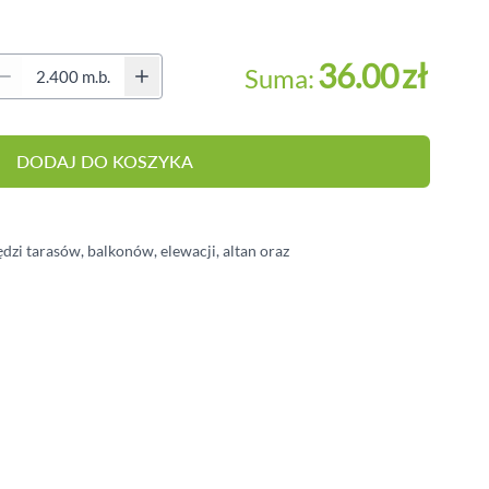
BALUSTRADY
MEBLE OGRODOWE
antity (Secondary)
36.00
zł
Suma:
PERGOLE
HYDROIZOLACJA
DODAJ DO KOSZYKA
OŚWIETLENIE TARASOWE
zi tarasów, balkonów, elewacji, altan oraz