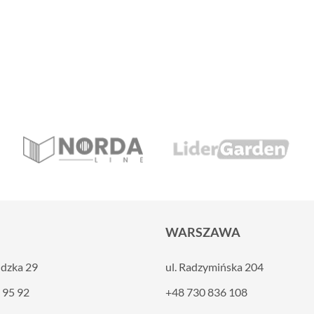
edaże wybranych produktów
Liderwood.
...
WARSZAWA
ldzka 29
ul. Radzymińska 204
 95 92
+48 730 836 108