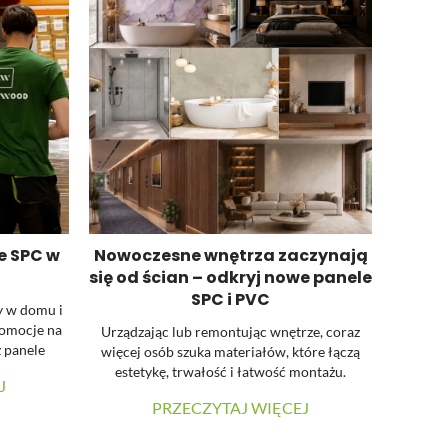
e SPC w
Nowoczesne wnętrza zaczynają
się od ścian – odkryj nowe panele
SPC i PVC
y w domu i
romocje na
Urządzając lub remontując wnętrze, coraz
 panele
więcej osób szuka materiałów, które łączą
pie paneli
estetykę, trwałość i łatwość montażu.
J
korzystać z
Właśnie dlatego dużą popularnością cieszą
PRZECZYTAJ WIĘCEJ
się panele ścienne SPC oraz panele ścienne
PVC. Oba rozwiązania pozwalają szybko