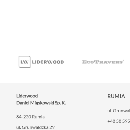
wyprz
materiałów oraz łatwość utrzymania
powierzchni w czystości. W prezentowanej
realizacji tradycyjne płytki zostały zastąpione
wielkoformatowymi panelami ściennymi
SPC. Dzięki temu wnętrze zyskało
nowoczesny charakter, a ograniczona liczba
widocznych łączeń pozwoliła uzyskać
elegancką i harmonijną powierzchnię.
...
Liderwood
RUMIA
Daniel Miąskowski Sp. K.
ul. Grunwa
84-230 Rumia
+48 58 595
ul. Grunwaldzka 29