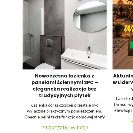
Nowoczesna łazienka z
Aktualn
panelami ściennymi SPC –
w Lider
elegancka realizacja bez
tradycyjnych płytek
Lato to 
tarasu, w
Łazienka coraz częściej przestaje być
elewacji 
wyłącznie praktycznym pomieszczeniem.
wypoc
Obecnie pełni także funkcję domowej strefy
pl
relaksu, dlatego podczas jej urządzania dużą
PRZECZYTAJ WIĘCEJ
przygoto
uwagę zwraca się na estetykę, spójność