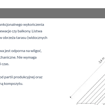
funkcjonalnego wykończenia
lewacje czy balkony. Listwa
 obrzeża tarasu (widocznych
a jest odporna na wilgoć,
chaniczne. Nie wymaga
 czas.
od partii produkcyjnej oraz
chą kompozytu.