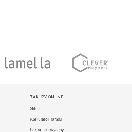
odmienić wygląd pomieszczenia, jednak
różnią się właściwościami i przeznaczeniem.
Które z nich sprawdzą się lepiej w Twoim
domu lub biurze?
...
ZAKUPY ONLINE
Sklep
Kalkulator Tarasu
Formularz wyceny