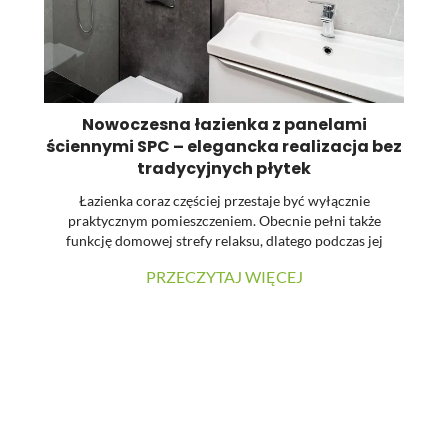
Nowoczesna łazienka z panelami
ściennymi SPC – elegancka realizacja bez
tradycyjnych płytek
Łazienka coraz częściej przestaje być wyłącznie
praktycznym pomieszczeniem. Obecnie pełni także
funkcję domowej strefy relaksu, dlatego podczas jej
urządzania dużą uwagę zwraca się na estetykę, spójność
PRZECZYTAJ WIĘCEJ
materiałów oraz łatwość utrzymania powierzchni w
czystości. W prezentowanej realizacji tradycyjne płytki
zostały zastąpione wielkoformatowymi panelami
ściennymi SPC. Dzięki temu wnętrze zyskało nowoczesny
charakter, a ograniczona liczba widocznych łączeń
pozwoliła uzyskać elegancką i harmonijną powierzchnię.
...