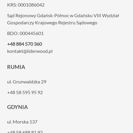
KRS: 0001086042
Sąd Rejonowy Gdańsk-Północ w Gdańsku VIII
Wydział
Gospodarczy Krajowego Rejestru Sądowego
BDO: 000445601
+48 884 570 360
kontakt@liderwood.pl
RUMIA
ul. Grunwaldzka 29
+48 58 595 95 92
GDYNIA
ul. Morska 137
+48 58 688 81 92