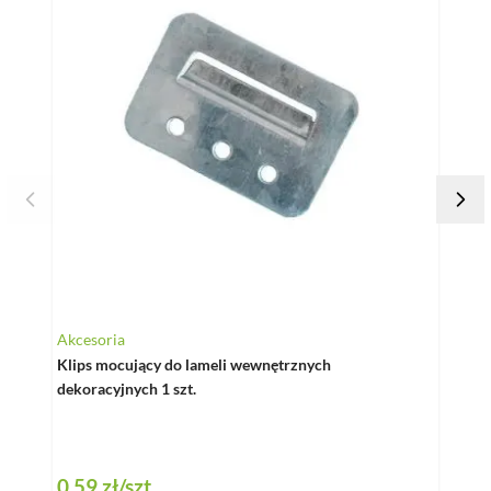
Akcesoria
Lamel
Klips mocujący do lameli wewnętrznych
Lamel
dekoracyjnych 1 szt.
cm – 
33,00
Speci
28,0
Najniż
0,59 zł
/szt.