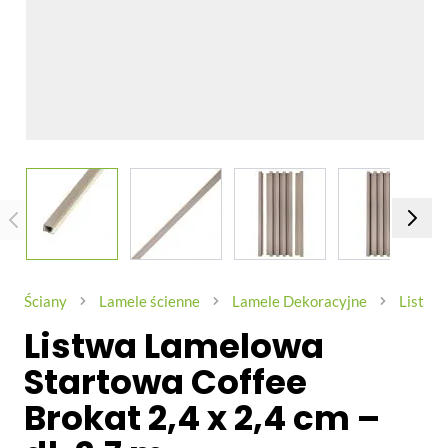
View larger image
View larger image
View larger image
View larg
Ściany
Lamele ścienne
Lamele Dekoracyjne
Listwy
Listwa Lamelowa
Startowa Coffee
Brokat 2,4 x 2,4 cm –