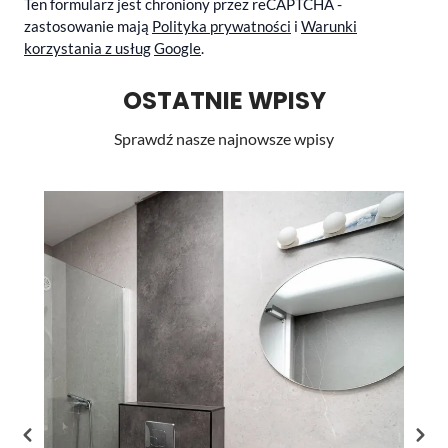
Ten formularz jest chroniony przez reCAPTCHA -
zastosowanie mają
Polityka prywatności
i
Warunki
korzystania z usług
Google
.
OSTATNIE WPISY
Sprawdź nasze najnowsze wpisy
Li
st
pr