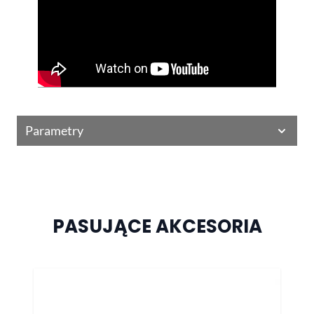
Parametry
PASUJĄCE AKCESORIA
Naciśnij, aby pominąć karuzelę
-15%