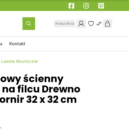
Polska (PLN)
a
Kontakt
WSPORNIK TARASOWY
Lamele Akustyczne
Wspornik tarasowy regulowany pod
lowy ścienny
legar
 pod
 na filcu Drewno
Wspornik tarasowy regulowany pod
płyty
ornir 32 x 32 cm
Wspornik tarasowy regulowany
samopoziomujący pod płyty
Akcesoria
.