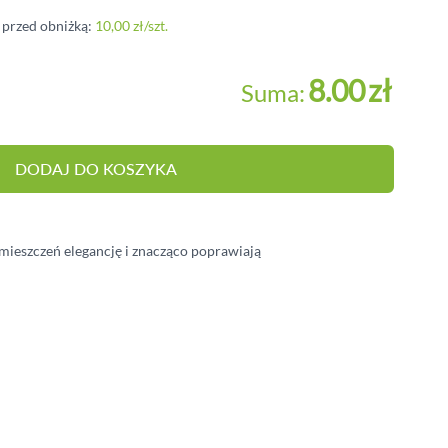
BALUSTRADY
i przed obniżką:
10,00 zł
/szt.
MEBLE OGRODOWE
8.00
zł
Suma:
PERGOLE
HYDROIZOLACJA
DODAJ DO KOSZYKA
ieszczeń elegancję i znacząco poprawiają