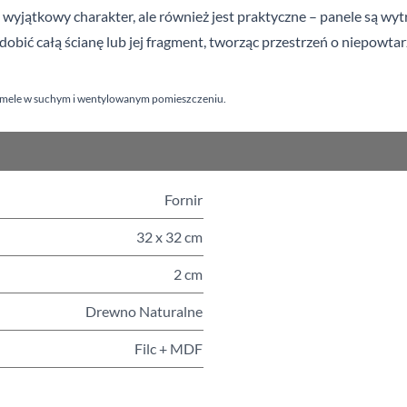
 wyjątkowy charakter, ale również jest praktyczne – panele są wy
bić całą ścianę lub jej fragment, tworząc przestrzeń o niepowtar
mele w suchym i
wentylowanym pomieszczeniu.
Fornir
32 x 32 cm
2 cm
Drewno Naturalne
Filc + MDF