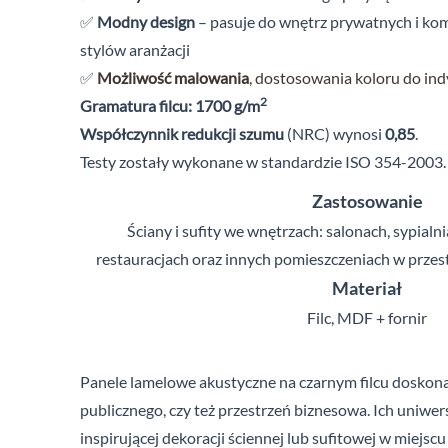
✅
Modny design
– pasuje do wnętrz prywatnych i
kom
stylów aranżacji
✅
Możliwość malowania
, dostosowania koloru do in
2
Gramatura filcu: 1700 g/m
Współczynnik redukcji szumu
(NRC) wynosi
0,85
.
Testy zostały wykonane w standardzie ISO 354-2003.
Zastosowanie
Ściany i sufity we wnętrzach: salonach, sypialni
restauracjach oraz innych pomieszczeniach w przest
Materiał
Filc, MDF + fornir
Panele lamelowe akustyczne na czarnym filcu doskona
publicznego, czy też przestrzeń biznesowa. Ich uniwer
inspirującej dekoracji ściennej lub sufitowej w miejsc