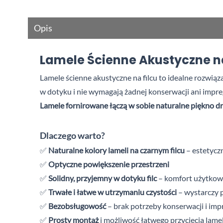
Opis
Lamele Ścienne Akustyczne na 
Lamele ścienne akustyczne na filcu to idealne rozwiąz
w
dotyku i
nie wymagają żadnej konserwacji ani impregn
Lamele fornirowane łączą w sobie naturalne piękno dre
Dlaczego warto?
✅
Naturalne kolory lameli na czarnym filcu
– estetyczn
✅
Optyczne powiększenie przestrzeni
✅
Solidny, przyjemny w dotyku filc
– komfort użytko
✅
Trwałe i łatwe w utrzymaniu czystości
– wystarczy p
✅
Bezobsługowość
– brak potrzeby konserwacji i
imp
✅
Prosty montaż
i możliwość łatwego przycięcia lame