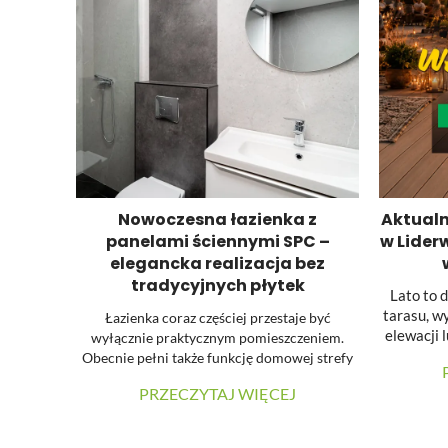
Nowoczesna łazienka z
Aktualn
panelami ściennymi SPC –
w Lider
elegancka realizacja bez
tradycyjnych płytek
Lato to 
tarasu, w
Łazienka coraz częściej przestaje być
elewacji 
wyłącznie praktycznym pomieszczeniem.
wypoc
Obecnie pełni także funkcję domowej strefy
pl
relaksu, dlatego podczas jej urządzania dużą
PRZECZYTAJ WIĘCEJ
przygoto
uwagę zwraca się na estetykę, spójność
wyprz
materiałów oraz łatwość utrzymania
powierzchni w czystości. W prezentowanej