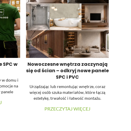
e SPC w
Nowoczesne wnętrza zaczynają
się od ścian – odkryj nowe panele
SPC i PVC
y w domu i
romocje na
Urządzając lub remontując wnętrze, coraz
 panele
więcej osób szuka materiałów, które łączą
pie paneli
estetykę, trwałość i łatwość montażu.
J
korzystać z
Właśnie dlatego dużą popularnością cieszą
PRZECZYTAJ WIĘCEJ
się panele ścienne SPC oraz panele ścienne
PVC. Oba rozwiązania pozwalają szybko
odmienić wygląd pomieszczenia, jednak
różnią się właściwościami i przeznaczeniem.