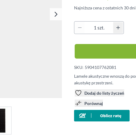
Klipsy montażowe
Najniższa cena z ostatnich 30 dn
Legary
Wkręty
Kołki montażowe
Ilość
SKU:
5904107762081
Lamele akustyczne wnoszą do pom
akustykę przestrzeni.
Dodaj do listy życzeń
Porównaj
e
iew larger image