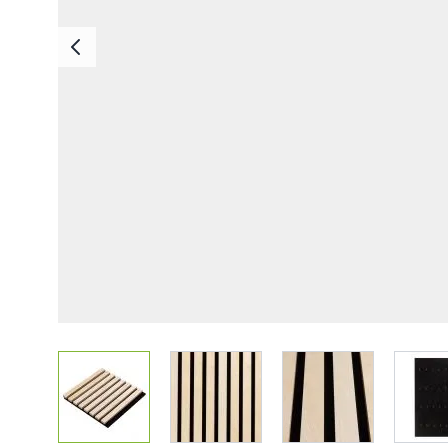
Deska Bezszwowa
Deska Solid ASA
Deski Schodowe
Legary
Listwy Maskujące
Akcesoria
View larger image
View larger image
View larger imag
V