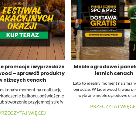
e promocje i wyprzedaże
Meble ogrodowe i panel
wood – sprawdź produkty
letnich cenach
w niższych cenach
Lato to idealny moment na zmian
ogrodzie. W Liderwood trwają p
doskonały moment na realizację
wybrane meble ogrodowe oraz
ykończenie balkonu, odświeżenie
ścienne SPC. Dodatkowo przy zaku
lub stworzenie przyjemnej strefy
PRZECZYTAJ WIĘCE
SPC za minimum 2000 zł możesz s
zynku w ogrodzie. Dla osób
PRZECZYTAJ WIĘCEJ
darmowej dostawy.
anujących taką inwestycję
...
waliśmy aktualne promocje oraz
edaże wybranych produktów
Liderwood.