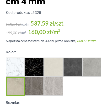
cm 4 mm
Kod produktu: L5328
537,59 zł
/szt.
668,64 zł
/szt.
160,00 zł
/m²
199,00 zł
/m²
Najniższa cena z ostatnich 30 dni przed obniżką:
668,64 zł
/szt.
Kolor:
Rozmiar: