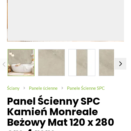
View larger image
View larger image
View larger image
View larg
Ściany
Panele ścienne
Panele Ścienne SPC
Panel Ścienny SPC
Kamień Monreale
Beżowy Mat 120 x 280