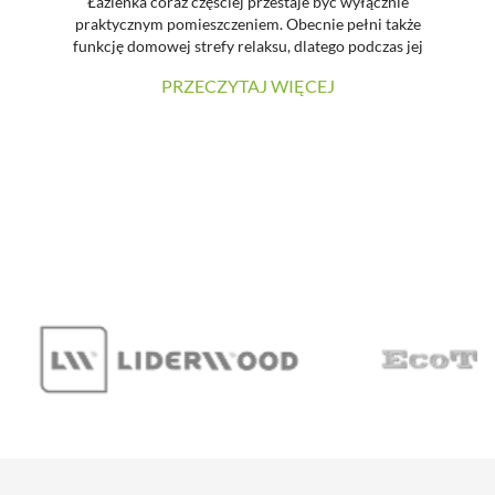
Łazienka coraz częściej przestaje być wyłącznie
praktycznym pomieszczeniem. Obecnie pełni także
funkcję domowej strefy relaksu, dlatego podczas jej
urządzania dużą uwagę zwraca się na estetykę, spójność
PRZECZYTAJ WIĘCEJ
materiałów oraz łatwość utrzymania powierzchni w
czystości. W prezentowanej realizacji tradycyjne płytki
zostały zastąpione wielkoformatowymi panelami
ściennymi SPC. Dzięki temu wnętrze zyskało nowoczesny
charakter, a ograniczona liczba widocznych łączeń
pozwoliła uzyskać elegancką i harmonijną powierzchnię.
...