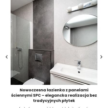
Li
st
pr
Nowoczesna łazienka z panelami
ściennymi SPC – elegancka realizacja bez
tradycyjnych płytek