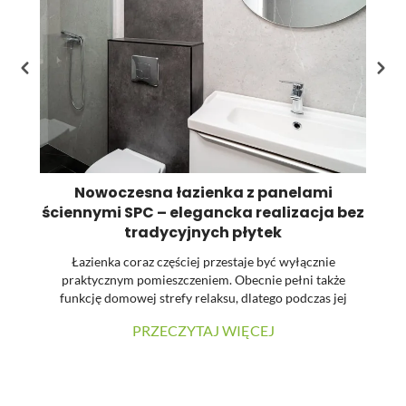
pr
Nowoczesna łazienka z panelami
ściennymi SPC – elegancka realizacja bez
tradycyjnych płytek
Łazienka coraz częściej przestaje być wyłącznie
praktycznym pomieszczeniem. Obecnie pełni także
funkcję domowej strefy relaksu, dlatego podczas jej
urządzania dużą uwagę zwraca się na estetykę, spójność
PRZECZYTAJ WIĘCEJ
materiałów oraz łatwość utrzymania powierzchni w
czystości. W prezentowanej realizacji tradycyjne płytki
zostały zastąpione wielkoformatowymi panelami
ściennymi SPC. Dzięki temu wnętrze zyskało nowoczesny