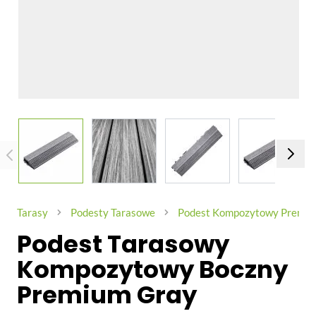
View larger image
View larger image
View larger image
View larg
Tarasy
Podesty Tarasowe
Podest Kompozytowy Premium
Podest Tarasowy
Kompozytowy Boczny
Premium Gray