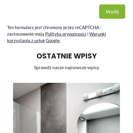
Wyślij
Ten formularz jest chroniony przez reCAPTCHA -
zastosowanie mają
Polityka prywatności
i
Warunki
korzystania z usług
Google
.
OSTATNIE WPISY
Sprawdź nasze najnowsze wpisy
Li
st