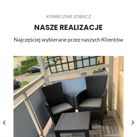
charakter, a ograniczona liczba widocznych łączeń
pozwoliła uzyskać elegancką i harmonijną powierzchnię.
...
KONIECZNIE ZOBACZ
NASZE REALIZACJE
Najczęściej wybierane przez naszych Klientów