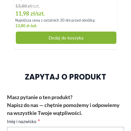
13,80 zł
/szt.
Special Price
11,98 zł
/szt.
Najniższa cena z ostatnich 30 dni przed obniżką:
16,9
13,80 zł
/szt.
Dodaj do koszyka
ZAPYTAJ O PRODUKT
Masz pytanie o ten produkt?
Napisz do nas — chętnie pomożemy i odpowiemy
na wszystkie Twoje wątpliwości.
Imię i nazwisko