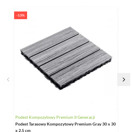
Naciśnij, aby pominąć karuzelę
-13%
Podest Kompozytowy Premium II Generacji
Podes
Podest Tarasowy Kompozytowy Premium Gray 30 x 30
Podes
x 2,5 cm