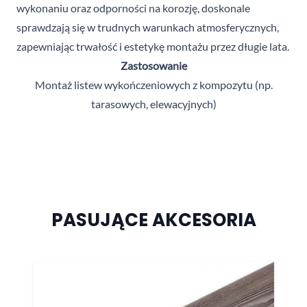
wykonaniu oraz odporności na korozję, doskonale
sprawdzają się w trudnych warunkach atmosferycznych,
zapewniając trwałość i estetykę montażu przez długie lata.
Zastosowanie
Montaż listew wykończeniowych z kompozytu (np.
tarasowych, elewacyjnych)
PASUJĄCE AKCESORIA
Naciśnij, aby pominąć karuzelę
Za