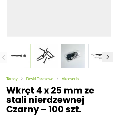
View larger image
View larger image
View larger image
View larg
Tarasy
Deski Tarasowe
Akcesoria
Wkręt 4 x 25 mm ze
stali nierdzewnej
Czarny – 100 szt.