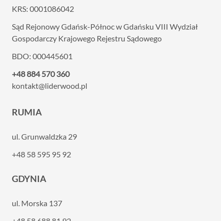
KRS: 0001086042
Sąd Rejonowy Gdańsk-Północ w Gdańsku VIII
Wydział
Gospodarczy Krajowego Rejestru Sądowego
BDO: 000445601
+48 884 570 360
kontakt@liderwood.pl
RUMIA
ul. Grunwaldzka 29
+48 58 595 95 92
GDYNIA
ul. Morska 137
+48 58 688 81 92