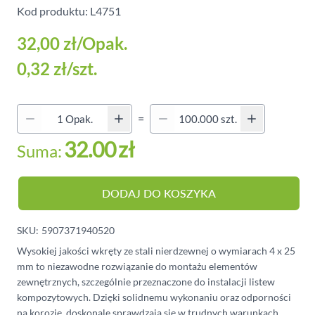
Kod produktu: L4751
32,00 zł
/Opak.
0,32 zł
/szt.
Quantity (Secondary)
=
Ilość
32.00
zł
Suma:
DODAJ DO KOSZYKA
SKU:
5907371940520
Wysokiej jakości wkręty ze stali nierdzewnej o wymiarach 4 x 25
mm to niezawodne rozwiązanie do montażu elementów
zewnętrznych, szczególnie przeznaczone do instalacji listew
kompozytowych. Dzięki solidnemu wykonaniu oraz odporności
na korozję, doskonale sprawdzają się w trudnych warunkach