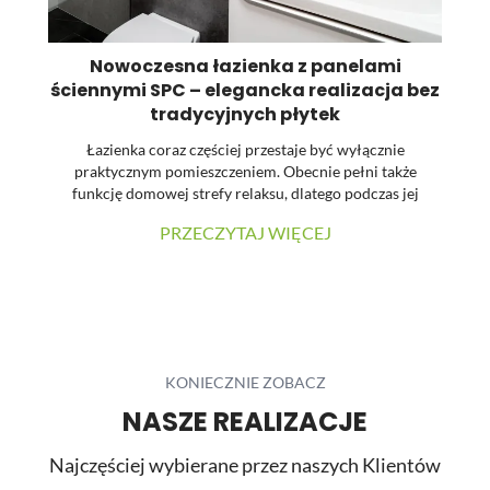
Nowoczesna łazienka z panelami
ściennymi SPC – elegancka realizacja bez
Li
tradycyjnych płytek
Łazienka coraz częściej przestaje być wyłącznie
praktycznym pomieszczeniem. Obecnie pełni także
funkcję domowej strefy relaksu, dlatego podczas jej
st
urządzania dużą uwagę zwraca się na estetykę, spójność
PRZECZYTAJ WIĘCEJ
materiałów oraz łatwość utrzymania powierzchni w
pr
czystości. W prezentowanej realizacji tradycyjne płytki
zostały zastąpione wielkoformatowymi panelami
ściennymi SPC. Dzięki temu wnętrze zyskało nowoczesny
charakter, a ograniczona liczba widocznych łączeń
pozwoliła uzyskać elegancką i harmonijną powierzchnię.
...
KONIECZNIE ZOBACZ
NASZE REALIZACJE
Najczęściej wybierane przez naszych Klientów