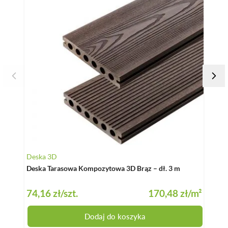
De
Deska 3D
De
Deska Tarasowa Kompozytowa 3D Brąz – dł. 3 m
– d
74,16 zł
/szt.
170,48 zł
/m²
74
Dodaj do koszyka