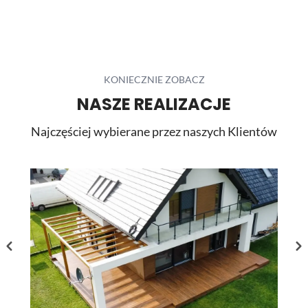
czystości. W prezentowanej realizacji tradycyjne płytki
zostały zastąpione wielkoformatowymi panelami
ściennymi SPC. Dzięki temu wnętrze zyskało nowoczesny
charakter, a ograniczona liczba widocznych łączeń
pozwoliła uzyskać elegancką i harmonijną powierzchnię.
...
KONIECZNIE ZOBACZ
NASZE REALIZACJE
Najczęściej wybierane przez naszych Klientów