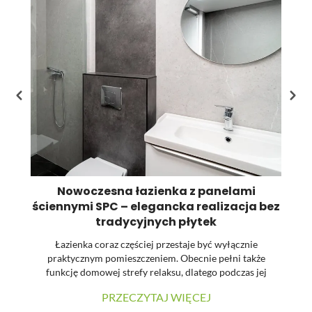
Nowoczesna łazienka z panelami
ściennymi SPC – elegancka realizacja bez
Li
tradycyjnych płytek
Łazienka coraz częściej przestaje być wyłącznie
praktycznym pomieszczeniem. Obecnie pełni także
funkcję domowej strefy relaksu, dlatego podczas jej
st
urządzania dużą uwagę zwraca się na estetykę, spójność
PRZECZYTAJ WIĘCEJ
materiałów oraz łatwość utrzymania powierzchni w
pr