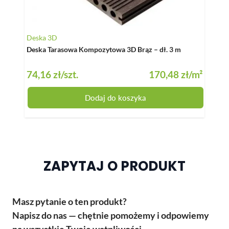
De
Deska 3D
De
Deska Tarasowa Kompozytowa 3D Brąz – dł. 3 m
– d
74,16 zł
/szt.
170,48 zł
/m²
74
Dodaj do koszyka
ZAPYTAJ O PRODUKT
Masz pytanie o ten produkt?
Napisz do nas — chętnie pomożemy i odpowiemy