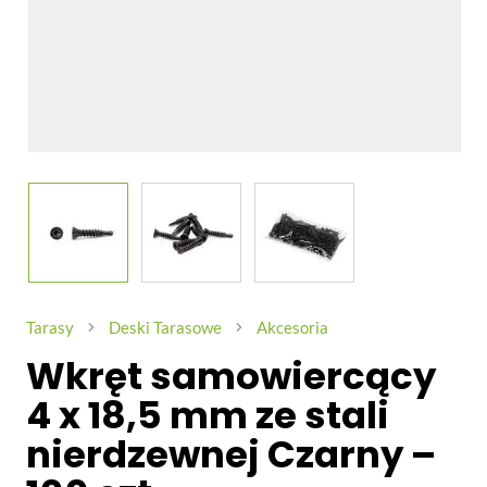
View larger image
View larger image
View larger image
Tarasy
Deski Tarasowe
Akcesoria
Wkręt samowiercący
4 x 18,5 mm ze stali
nierdzewnej Czarny –