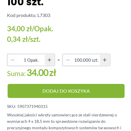
100 szt.
Kod produktu: L7303
34,00 zł
/Opak.
0,34 zł
/szt.
Quantity (Secondary)
=
Ilość
34.00
zł
Suma:
DODAJ DO KOSZYKA
SKU:
5907371940315
Wysokiej jakości wkręty samowiercące ze stali nierdzewnej o
wymiarach 4 x 18,5 mm to sprawdzone rozwiązanie do
precyzyjnego montażu kompozytowych systemów tarasowych i