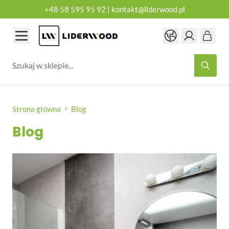
+48 58 595 95 92
|
kontakt@liderwood.pl
Przejdź do treści
Szukaj w sklepie...
Strona główna
Blog
Blog