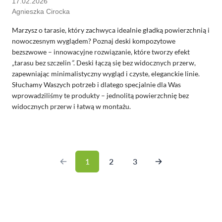
17.02.2026
Agnieszka Cirocka
Marzysz o tarasie, który zachwyca idealnie gładką powierzchnią i
nowoczesnym wyglądem? Poznaj deski kompozytowe
bezszwowe – innowacyjne rozwiązanie, które tworzy efekt
„
tarasu bez szczelin
”
. Deski łączą się bez widocznych przerw,
zapewniając minimalistyczny wygląd i czyste, eleganckie linie.
Słuchamy Waszych potrzeb i dlatego specjalnie dla Was
wprowadziliśmy te produkty – jednolitą powierzchnię bez
widocznych przerw i łatwą w montażu.
1
2
3