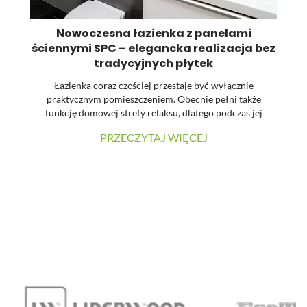
Nowoczesna łazienka z panelami
ściennymi SPC – elegancka realizacja bez
tradycyjnych płytek
Łazienka coraz częściej przestaje być wyłącznie
praktycznym pomieszczeniem. Obecnie pełni także
funkcję domowej strefy relaksu, dlatego podczas jej
urządzania dużą uwagę zwraca się na estetykę, spójność
PRZECZYTAJ WIĘCEJ
materiałów oraz łatwość utrzymania powierzchni w
czystości. W prezentowanej realizacji tradycyjne płytki
zostały zastąpione wielkoformatowymi panelami
ściennymi SPC. Dzięki temu wnętrze zyskało nowoczesny
charakter, a ograniczona liczba widocznych łączeń
pozwoliła uzyskać elegancką i harmonijną powierzchnię.
...