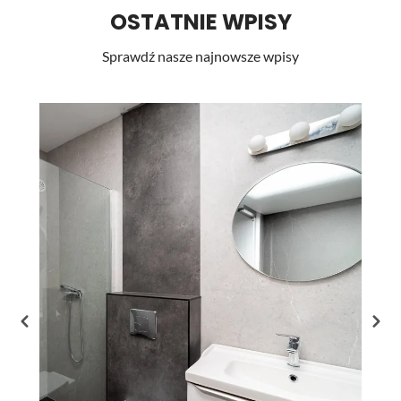
OSTATNIE WPISY
Sprawdź nasze najnowsze wpisy
Li
st
pr