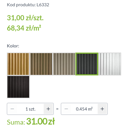
Kod produktu: L6332
31,00 zł
/szt.
68,34 zł
/m²
Kolor:
Quantity (Secondary)
=
Ilość
31.00
zł
Suma: