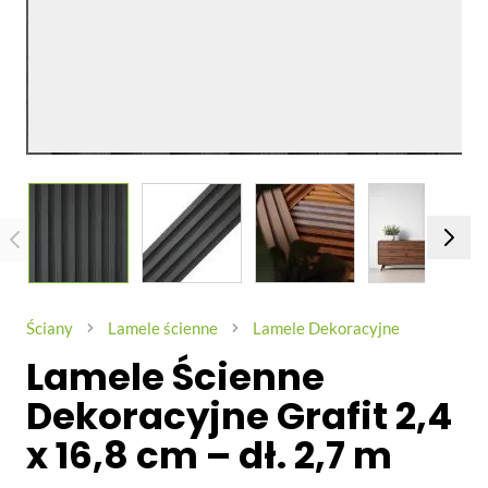
View larger image
View larger image
View larger image
View larg
Ściany
Lamele ścienne
Lamele Dekoracyjne
Lamele Ścienne
Dekoracyjne Grafit 2,4
x 16,8 cm – dł. 2,7 m