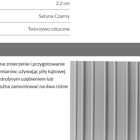
2,2 cm
Satyna Czarny
Tworzywo sztuczne
dne zmierzenie i przygotowanie
ymiarów, używając piły kątowej
 z drobnym uzębieniem lub
ożna zamontować na dwa różne