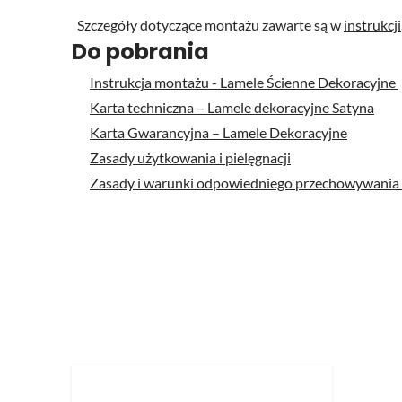
Szczegóły dotyczące montażu zawarte są w
instrukcji
Do pobrania
Instrukcja montażu - Lamele Ścienne Dekoracyjne
Karta techniczna – Lamele dekoracyjne Satyna
Karta Gwarancyjna – Lamele Dekoracyjne
Zasady użytkowania i pielęgnacji
Zasady i warunki odpowiedniego przechowywania
Naciśnij, aby pominąć karuzelę