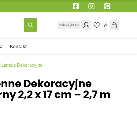
Polska (PLN)
a
Kontakt
WSPORNIK TARASOWY
Lamele Dekoracyjne
Wspornik tarasowy regulowany pod
enne Dekoracyjne
legar
 pod
ny 2,2 x 17 cm – 2,7 m
Wspornik tarasowy regulowany pod
płyty
Wspornik tarasowy regulowany
samopoziomujący pod płyty
Akcesoria