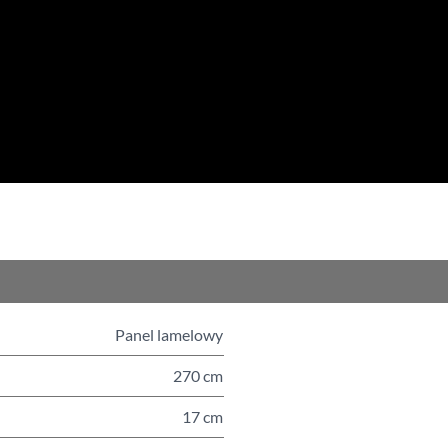
Panel lamelowy
270 cm
17 cm