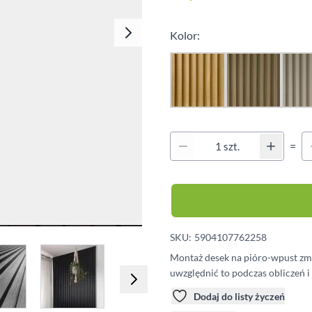
Klipsy montażowe
Legary
Kolor:
Wkręty
Kołki montażowe
Qu
=
Ilość
SKU:
5904107762258
e
iew larger image
View larger image
View larger image
View larger imag
V
Montaż desek na pióro-wpust zmn
uwzględnić to podczas obliczeń 
Dodaj do listy życzeń