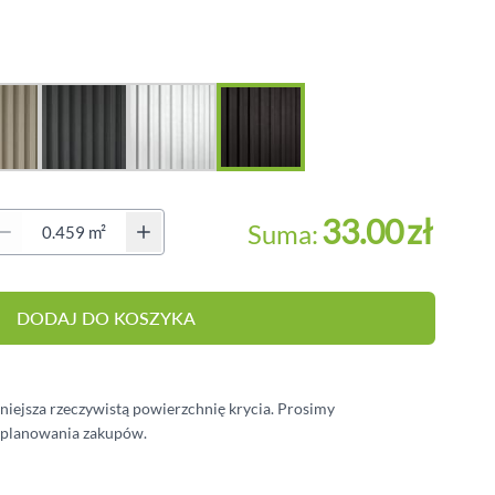
BALUSTRADY
MEBLE OGRODOWE
PERGOLE
HYDROIZOLACJA
OŚWIETLENIE
antity (Secondary)
33.00
zł
Suma:
DODAJ DO KOSZYKA
e
iew larger image
iejsza rzeczywistą powierzchnię krycia. Prosimy
i planowania zakupów.