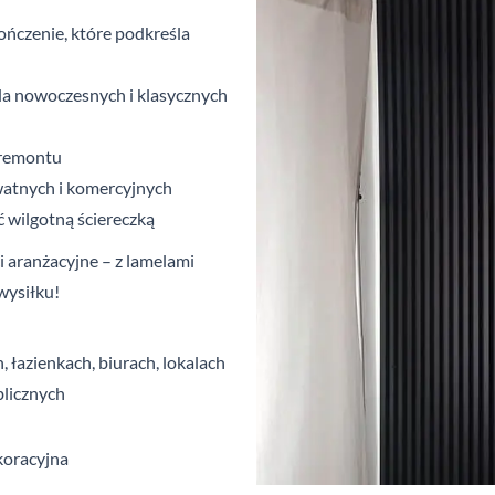
ńczenie, które podkreśla
la nowoczesnych i
klasycznych
 remontu
atnych i
komercyjnych
 wilgotną ściereczką
 aranżacyjne – z
l
amelami
wysiłku!
 łazienkach, biurach, lokalach
blicznych
koracyjna