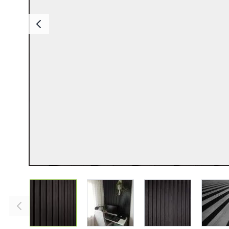
Deska Bezszwowa
Deska Solid ASA
Deski Schodowe
Legary
Listwy Maskujące
Akcesoria
View larger image
View larger image
View larger imag
V