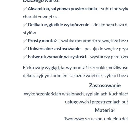
Dlaczego warto?
✅
Aksamitna, satynowa powierzchnia
– subtelne wyko
charakter wnętrza
✅
Delikatne, gładkie wykończenie
– doskonała baza d
stylów
✅
Prosty montaż
– szybka metamorfoza wnętrza bez
✅
Uniwersalne zastosowanie
– pasują do wnętrz pryw
✅
Łatwe utrzymanie w czystości
– wystarczy przetrzeć
Efektowny wygląd, łatwy montaż i
szerokie możliwości
dekoracyjnymi odmienisz każde wnętrze szybko i
bez 
Zastosowanie
Wykończenie ścian w salonach, sypialniach, kuchniach,
usługowych i
przestrzeniach pu
Materiał
Tworzywo sztuczne + okleina de