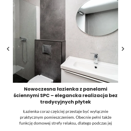
st
pr
Nowoczesna łazienka z panelami
ściennymi SPC – elegancka realizacja bez
tradycyjnych płytek
Łazienka coraz częściej przestaje być wyłącznie
praktycznym pomieszczeniem. Obecnie pełni także
funkcję domowej strefy relaksu, dlatego podczas jej
urządzania dużą uwagę zwraca się na estetykę, spójność