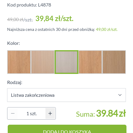
Kod produktu: L4878
39,84 zł
/szt.
49,00 zł
/szt.
Najniższa cena z ostatnich 30 dni przed obniżką:
49,00 zł
/szt.
Kolor:
Rodzaj:
39.84
zł
Suma:
Ilość
DODAJ DO KOSZYKA