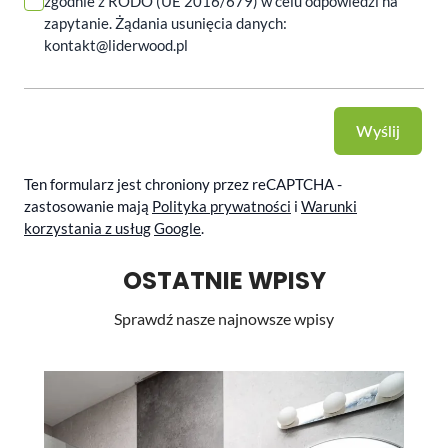
zgodnie z RODO (UE 2016/679) w celu odpowiedzi na
zapytanie. Żądania usunięcia danych:
kontakt@liderwood.pl
Wyślij
Ten formularz jest chroniony przez reCAPTCHA -
zastosowanie mają
Polityka prywatności
i
Warunki
korzystania z usług
Google
.
OSTATNIE WPISY
Sprawdź nasze najnowsze wpisy
Li