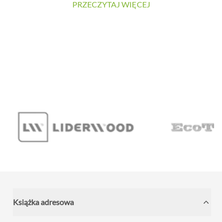
PRZECZYTAJ WIĘCEJ
materiałów oraz łatwość utrzymania powierzchni w
czystości. W prezentowanej realizacji tradycyjne płytki
zostały zastąpione wielkoformatowymi panelami
ściennymi SPC. Dzięki temu wnętrze zyskało nowoczesny
charakter, a ograniczona liczba widocznych łączeń
pozwoliła uzyskać elegancką i harmonijną powierzchnię.
...
Książka adresowa