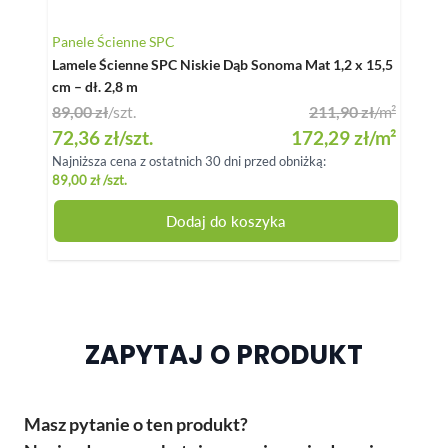
Panele Ścienne SPC
Panel
Lamele Ścienne SPC Niskie Dąb Sonoma Mat 1,2 x 15,5
Panel
cm – dł. 2,8 m
mm
89,00 zł
/szt.
211,90 zł
/m²
299,
Special Price
Speci
72,36 zł
/szt.
172,29 zł
/m²
243,
Najniższa cena z ostatnich 30 dni przed obniżką:
Najniż
89,00 zł
/szt.
299,0
Dodaj do koszyka
ZAPYTAJ O PRODUKT
Masz pytanie o ten produkt?