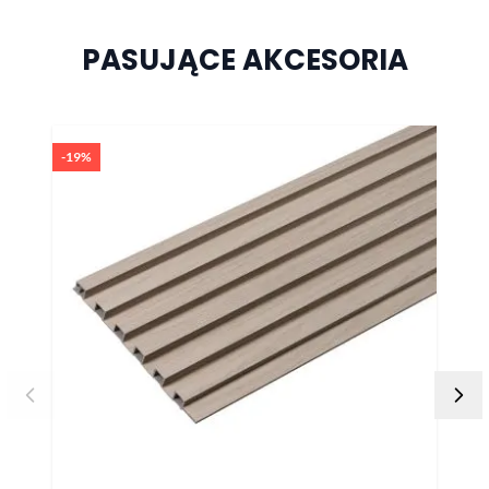
PASUJĄCE AKCESORIA
Naciśnij, aby pominąć karuzelę
-19%
-19%