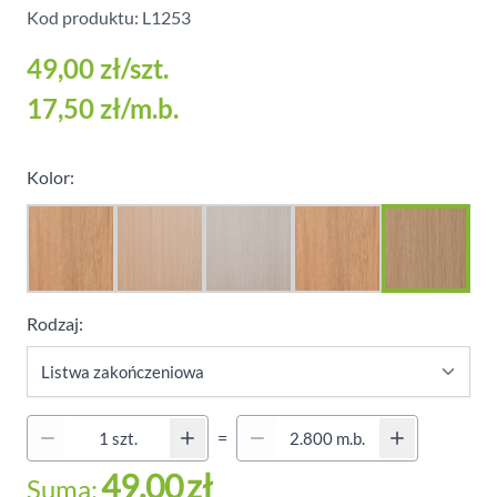
Kod produktu: L1253
49,00 zł
/szt.
17,50 zł
/m.b.
Kolor:
Rodzaj:
Quantity (Secondary)
=
Ilość
49.00
zł
Suma: