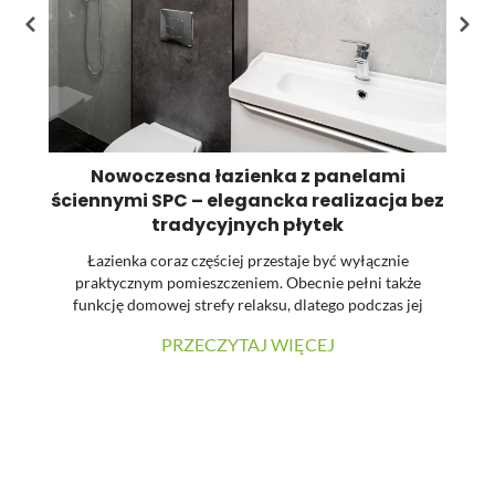
Nowoczesna łazienka z panelami
ściennymi SPC – elegancka realizacja bez
tradycyjnych płytek
Łazienka coraz częściej przestaje być wyłącznie
praktycznym pomieszczeniem. Obecnie pełni także
funkcję domowej strefy relaksu, dlatego podczas jej
urządzania dużą uwagę zwraca się na estetykę, spójność
PRZECZYTAJ WIĘCEJ
materiałów oraz łatwość utrzymania powierzchni w
czystości. W prezentowanej realizacji tradycyjne płytki
zostały zastąpione wielkoformatowymi panelami
ściennymi SPC. Dzięki temu wnętrze zyskało nowoczesny
charakter, a ograniczona liczba widocznych łączeń
pozwoliła uzyskać elegancką i harmonijną powierzchnię.
...