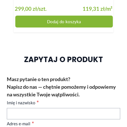
cm – 
299,00 zł
/szt.
119,31 zł
/m²
89,0
Dodaj do koszyka
ZAPYTAJ O PRODUKT
Masz pytanie o ten produkt?
Napisz do nas — chętnie pomożemy i odpowiemy
na wszystkie Twoje wątpliwości.
Imię i nazwisko
Adres e-mail