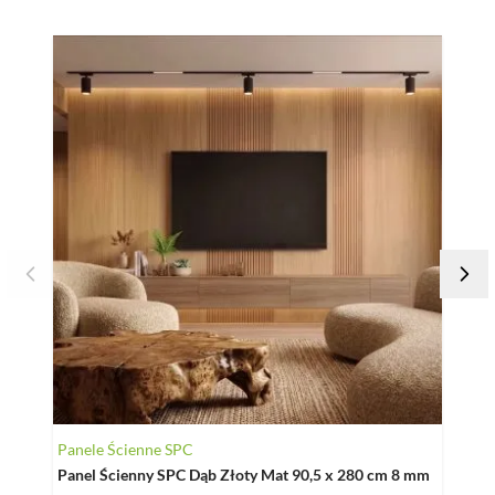
Naciśnij, aby pominąć karuzelę
Panele Ścienne SPC
Panel
Panel Ścienny SPC Dąb Złoty Mat 90,5 x 280 cm 8 mm
Lamel