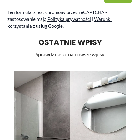
Ten formularz jest chroniony przez reCAPTCHA -
zastosowanie mają
Polityka prywatności
i
Warunki
korzystania z usług
Google
.
OSTATNIE WPISY
Sprawdź nasze najnowsze wpisy
Li
st
pr