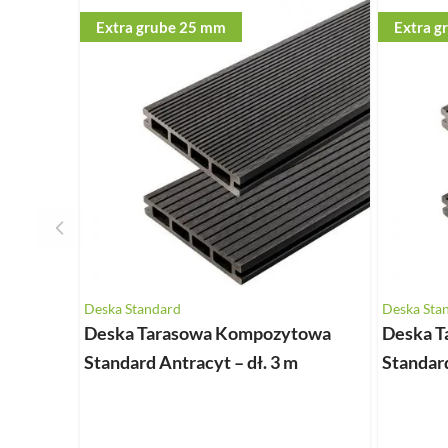
Naciśnij, aby pominąć karuzelę
Extra grube 25 mm
Extra g
Deska Standard
Deska Sta
Deska Tarasowa Kompozytowa
Deska 
Standard Antracyt – dł. 3 m
Standard