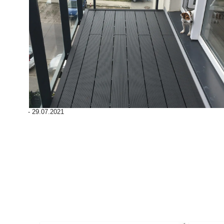
Deska Bezszwowa
Deska Solid ASA
Deski Schodowe
Legary
Listwy Maskujące
Akcesoria
-
29.07.2021