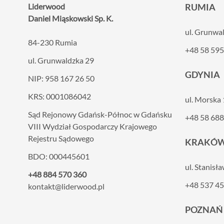
Liderwood
RUMIA
Daniel Miąskowski Sp. K.
ul. Grunwa
84-230 Rumia
+48 58 595
ul. Grunwaldzka 29
GDYNIA
NIP: 958 167 26 50
KRS: 0001086042
ul. Morska
Sąd Rejonowy Gdańsk-Północ w Gdańsku
+48 58 688
VIII
Wydział Gospodarczy Krajowego
Rejestru Sądowego
KRAKÓ
BDO: 000445601
ul. Stanisł
+48 884 570 360
+48 537 45
kontakt@liderwood.pl
POZNAŃ