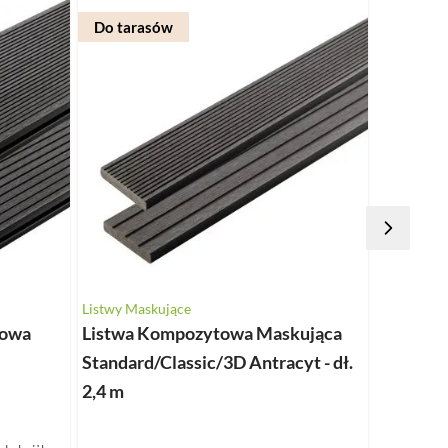
Do tarasów
Listwy Maskujące
Klipsy mo
towa
Listwa Kompozytowa Maskująca
Klips mo
Standard/Classic/3D Antracyt - dł.
końcowy 
2,4 m
wkręt - 1