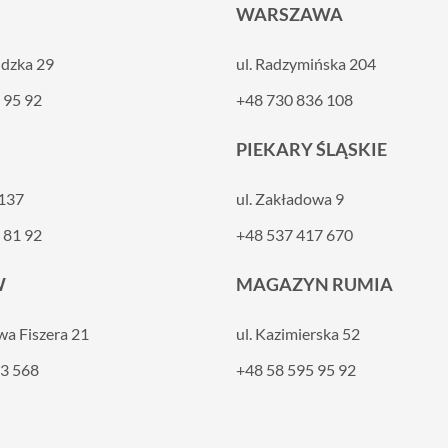
WARSZAWA
ldzka 29
ul. Radzymińska 204
 95 92
+48 730 836 108
PIEKARY ŚLĄSKIE
 137
ul. Zakładowa 9
 81 92
+48 537 417 670
W
MAGAZYN RUMIA
awa Fiszera 21
ul. Kazimierska 52
3 568
+48 58 595 95 92