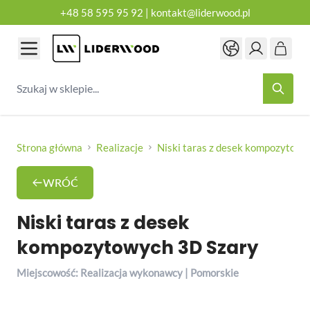
+48 58 595 95 92
|
kontakt@liderwood.pl
Przejdź do treści
Szukaj w sklepie...
Strona główna
Realizacje
Niski taras z desek kompozytowy
WRÓĆ
Niski taras z desek
kompozytowych 3D Szary
Miejscowość: Realizacja wykonawcy | Pomorskie