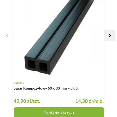
Legary
Klips
Legar Kompozytowy 50 x 30 mm – dł. 3 m
Klips
szt.
42,90 zł
/szt.
14,30 zł
/m.b.
44,5
Dodaj do koszyka