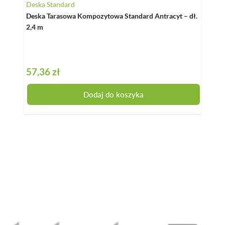
Deska Standard
Deska
Deska Tarasowa Kompozytowa Standard Antracyt – dł.
Deska
2,4 m
3 m
57,36 zł
71,7
Dodaj do koszyka