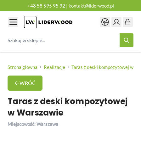
+48 58 595 95 92
|
kontakt@liderwood.pl
Przejdź do treści
Szukaj w sklepie...
Strona główna
Realizacje
Taras z deski kompozytowej w W
WRÓĆ
Taras z deski kompozytowej
w Warszawie
Miejscowość: Warszawa