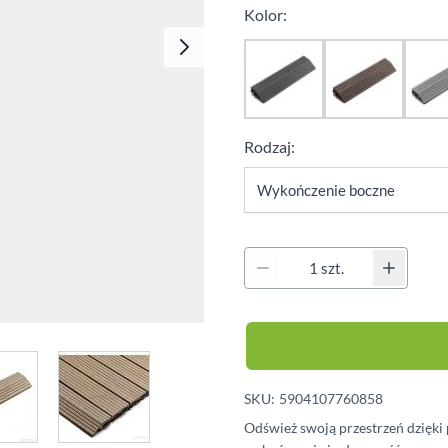
Klipsy montażowe
Kolor:
Legary
Wkręty
Kołki montażowe
Rodzaj:
Ilość
e
iew larger image
View larger image
SKU:
5904107760858
Odśwież swoją przestrzeń dzięki