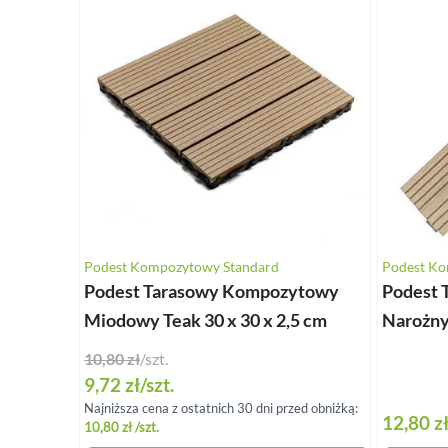
Podest Kompozytowy Standard
Podest Ko
Podest Tarasowy Kompozytowy
Podest
Miodowy Teak 30 x 30 x 2,5 cm
Narożny
10,80 zł
/szt.
Special Price
9,72 zł
/szt.
Najniższa cena z ostatnich 30 dni przed obniżką:
12,80 z
10,80 zł
/szt.