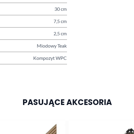
30 cm
7,5 cm
2,5 cm
Miodowy Teak
Kompozyt WPC
PASUJĄCE AKCESORIA