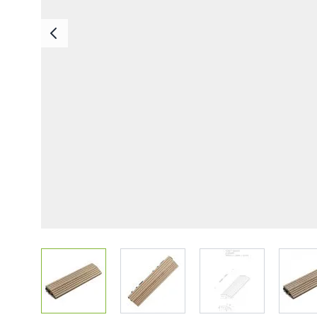
Deska Bezszwowa
Deska Solid ASA
Deski Schodowe
Legary
Listwy Maskujące
Akcesoria
View larger image
View larger image
View larger imag
V