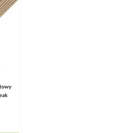
ytowy
eak