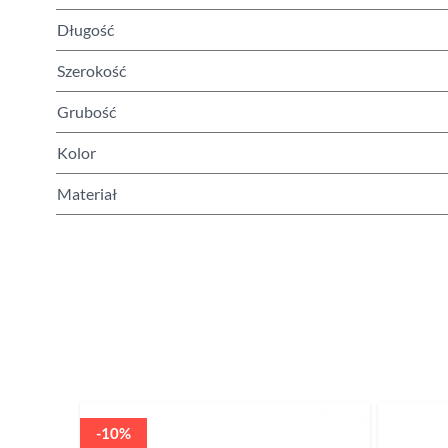
Długość
Szerokość
Grubość
Kolor
Materiał
Naciśnij, aby pominąć karuzelę
-10%