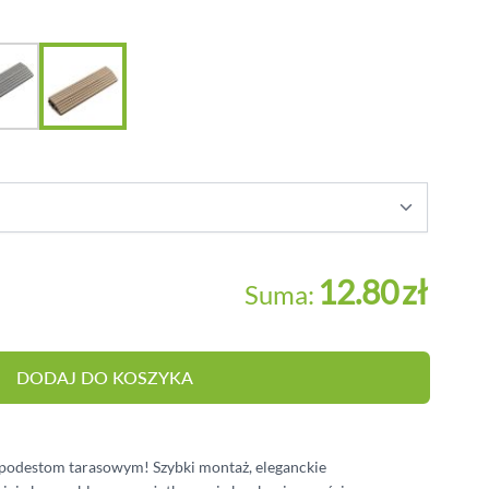
BALUSTRADY
MEBLE OGRODOWE
PERGOLE
HYDROIZOLACJA
OŚWIETLENIE
12.80
zł
Suma:
DODAJ DO KOSZYKA
 podestom tarasowym! Szybki montaż, eleganckie