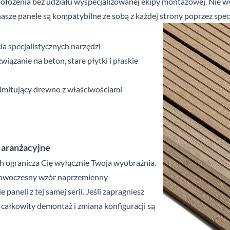
położenia bez udziału wyspecjalizowanej ekipy montażowej. Nie 
asze panele są kompatybilne ze sobą z każdej strony poprzez spec
ia specjalistycznych narzędzi
wiązanie na beton, stare płytki i płaskie
 imitujący drewno z właściwościami
 aranżacyjne
ogranicza Cię wyłącznie Twoja wyobraźnia.
 nowoczesny wzór naprzemienny
paneli z tej samej serii. Jeśli zapragniesz
 całkowity demontaż i zmiana konfiguracji są