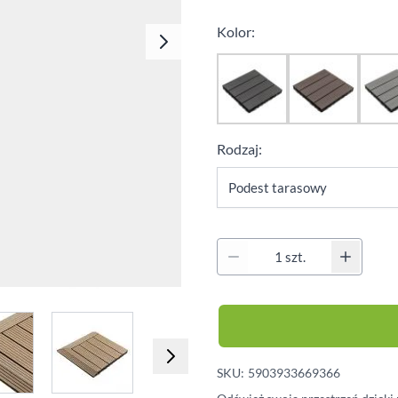
Klipsy montażowe
Legary
Kolor:
Wkręty
Kołki montażowe
Rodzaj:
Ilość
e
iew larger image
View larger image
View larger image
View larger imag
SKU:
5903933669366