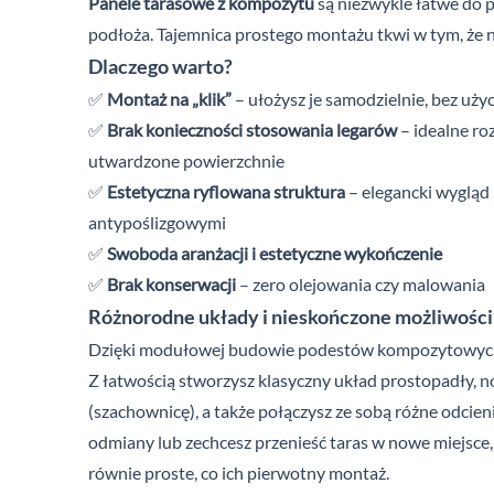
Panele tarasowe z kompozytu
są niezwykle łatwe do 
podłoża. Tajemnica prostego montażu tkwi w tym, że n
Dlaczego warto?
✅
Montaż na „klik”
– ułożysz je samodzielnie, bez użyc
✅
Brak konieczności stosowania legarów
– idealne roz
utwardzone powierzchnie
✅
Estetyczna ryflowana struktura
– elegancki wygląd
antypoślizgowymi
✅
Swoboda aranżacji
i estetyczne wykończenie
✅
B
rak konserwacji
– zero olejowania czy malowania
Różnorodne układy i nieskończone możliwości
Dzięki modułowej budowie podestów kompozytowych 
Z łatwością stworzysz klasyczny układ prostopadły,
(szachownicę), a także połączysz ze sobą różne odcienie 
odmiany lub zechcesz przenieść taras w nowe miejsce,
równie proste, co ich pierwotny montaż.