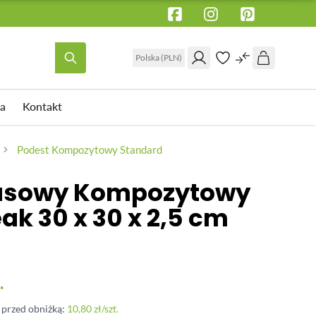
Polska (PLN)
a
Kontakt
WSPORNIK TARASOWY
OŚWIETLENIE ELEWACYJNE
Podest Kompozytowy Standard
Wspornik tarasowy regulowany pod
rasowy Kompozytowy
legar
 pod
k 30 x 30 x 2,5 cm
Wspornik tarasowy regulowany pod
płyty
Wspornik tarasowy regulowany
samopoziomujący pod płyty
.
Akcesoria
i przed obniżką:
10,80 zł
/szt.