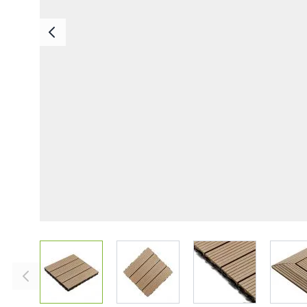
Deska Bezszwowa
Deska Solid ASA
Deski Schodowe
Legary
Listwy Maskujące
Akcesoria
View larger image
View larger image
View larger imag
V