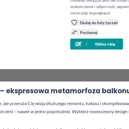
Odśwież swoją przestrzeń dzięki
wykończenie i odporność zapewn
corocznej impregnacji.
Dodaj do listy życzeń
Porównaj
ik – ekspresowa metamorfoza balkonu
, ale przeraża Cię wizja dłuższego remontu, hałasu i skompliko
rzeni – nawet w jedno popołudnie. Wybierz nowoczesny design i za