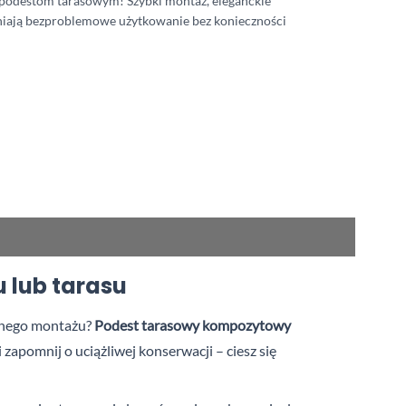
 podestom tarasowym! Szybki montaż, eleganckie
iają bezproblemowe użytkowanie bez konieczności
 lub tarasu
wanego montażu?
Podest tarasowy kompozytowy
pomnij o uciążliwej konserwacji – ciesz się