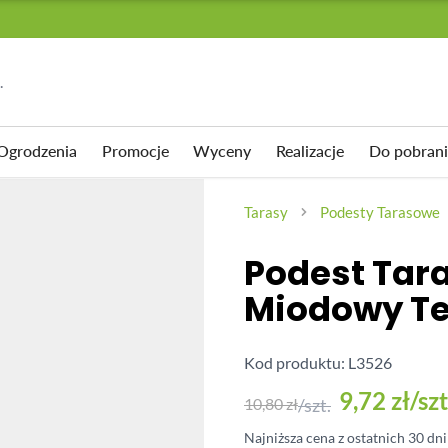
.
Ogrodzenia
Promocje
Wyceny
Realizacje
Do pobrani
 TARASOWE
EWACYJNE
I
PŁYTY TARASOWE
AKCESORIA
Tarasy
Podesty Tarasowe
SUWNE
mpozytowy Standard
cyjna Premium II generacji
Akcesoria
Klipsy montażowe
Podest Ta
pozytowy Premium II
acyjna Standard
Wspornik tarasowy regulowany
Legary
Miodowy Tea
płyty
kujące
Wkręty
mpozytowy 3D
Wspornik tarasowy regulowany
Kołki montażowe
samopoziomujący pod płyty
Kod produktu: L3526
pozytowy 3D Solid
9,72 zł
/szt
 Eco
10,80 zł
/szt.
AKCESORIA
rodowa
Najniższa cena z ostatnich 30 dn