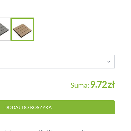
BALUSTRADY
MEBLE OGRODOWE
PERGOLE
HYDROIZOLACJA
OŚWIETLENIE TARASOWE
9.72
zł
Suma:
e
DODAJ DO KOSZYKA