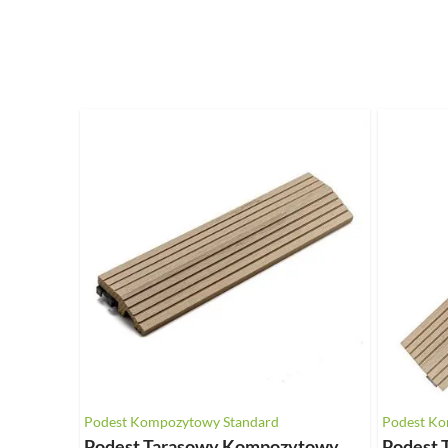
Naciśnij, aby pominąć karuzelę
Podest Kompozytowy Standard
Podest Ko
Podest Tarasowy Kompozytowy
Podest