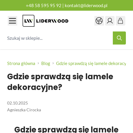
+48 58 595 95 92
|
kontakt@liderwood.pl
Przejdź do treści
Szukaj w sklepie...
Strona główna
Blog
Gdzie sprawdzą się lamele dekoracyjne
Gdzie sprawdzą się lamele
dekoracyjne?
02.10.2025
Agnieszka Cirocka
Gdzie sprawdzą się lamele