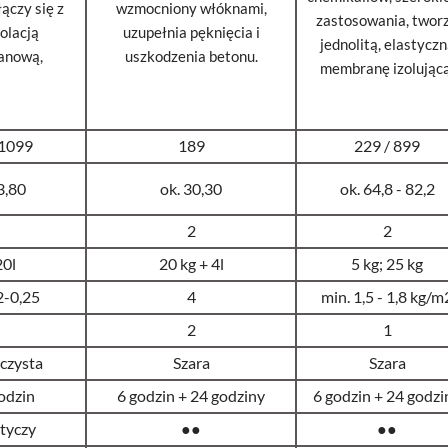
ączy się z
wzmocniony włóknami,
zastosowania, twor
olacją
uzupełnia pęknięcia i
jednolitą, elastycz
tanową,
uszkodzenia betonu.
membranę izolującą
 1099
189
229 / 899
3,80
ok. 30,30
ok. 64,8 - 82,2
2
2
20l
20 kg + 4l
5 kg; 25 kg
2-0,25
4
min. 1,5 - 1,8 kg/m
2
1
czysta
Szara
Szara
godzin
6 godzin + 24 godziny
6 godzin + 24 godzi
tyczy
●●
●●