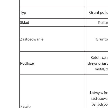
Typ
Grunt poli
Skład
Poliu
Zastosowanie
Grunto
Beton, cem
Podłoże
drewno, jast
metal, 
Łatwy w ins
zastosowań
róznych po
Zalety