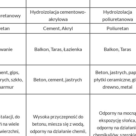
Hydroizolacja cementowo-
Hydroizolacja
uretanowy
akrylowa
poliuretanowa
retan
Cement, Akryl
Poliuretan
wanie
Balkon, Taras, Łazienka
Balkon, Taras
ent, gips,
Beton, jastrych, pap
rych, szkło,
Beton, cement, jastrych
płytki ceramiczne, gi
marmur
drewno, metal
Odporny na mocn
talacji, do
Wysoka przyczepność do
ekspozycję słońca,
 na wiele
betonu, miesza się z wodą,
odporny na działan
wierzchni,
odporny na działanie chemii,
chemikaliów, szeroki