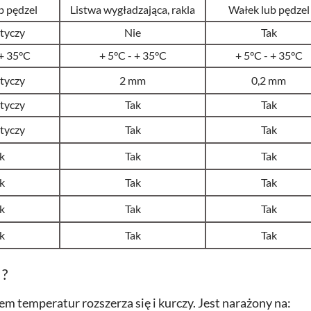
b pędzel
Listwa wygładzająca, rakla
Wałek lub pędzel
tyczy
Nie
Tak
 + 35°C
+ 5
°C - + 35°C
+ 5
°C - + 35°C
tyczy
2 mm
0,2 mm
tyczy
Tak
Tak
tyczy
Tak
Tak
k
Tak
Tak
k
Tak
Tak
k
Tak
Tak
k
Tak
Tak
 ?
m temperatur rozszerza się i kurczy. Jest narażony na: