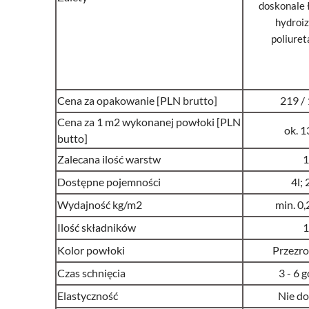
doskonale ł
hydroiz
poliure
Cena za opakowanie [PLN brutto]
219 /
Cena za 1 m2 wykonanej powłoki [PLN
ok. 1
butto]
Zalecana ilość warstw
1
Dostępne pojemności
4l; 
Wydajność kg/m2
min. 0,
Ilość składników
1
Kolor powłoki
Przezro
Czas schnięcia
3 - 6 
Elastyczność
Nie do