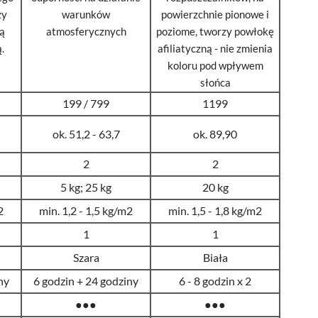
zy
warunków
powierzchnie pionowe i
ną
atmosferycznych
poziome, tworzy powłokę
.
afiliatyczną - nie zmienia
koloru pod wpływem
słońca
199 / 799
1199
ok. 51,2 - 63,7
ok. 89,90
2
2
5 kg; 25 kg
20 kg
2
min. 1,2 - 1,5 kg/m2
min. 1,5 - 1,8 kg/m2
1
1
Szara
Biała
ny
6 godzin + 24 godziny
6 - 8 godzin x 2
●●●
●●●