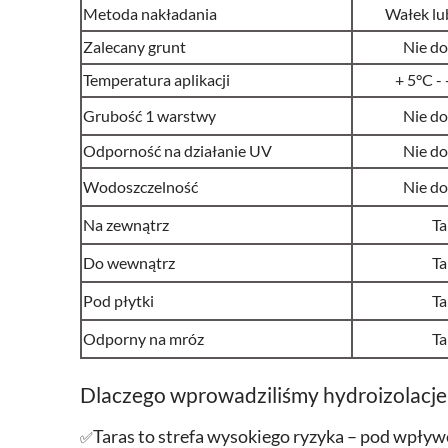
Metoda nakładania
Wałek lu
Zalecany grunt
Nie do
Temperatura aplikacji
+ 5
°C -
Grubość 1 warstwy
Nie do
Odporność na działanie UV
Nie do
Wodoszczelność
Nie do
Na zewnątrz
Ta
Do wewnątrz
Ta
Pod płytki
Ta
Odporny na mróz
Ta
Dlaczego wprowadziliśmy hydroizolacje
Taras to strefa wysokiego ryzyka – pod wpływe
✅