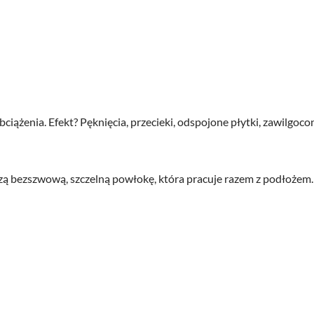
ciążenia. Efekt? Pęknięcia, przecieki, odspojone płytki, zawilgoc
rzą bezszwową, szczelną powłokę, która pracuje razem z podłożem.