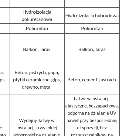
Hydroizolacja
Hydroizolacja hybrydowa
poliuretanowa
Poliuretan
Poliuretan
Balkon, Taras
Balkon, Taras
a,
Beton, jastrych, papa,
ps,
płytki ceramiczne, gips,
Beton, cement, jastrych
drewno, metal
Łatwe w instalacji,
elastyczne, bezzapachowa,
ą
odporna na działanie UV
Wydajny, łatwy w
nawet przy bezpośredniej
ie
instalacji, o wysokiej
ekspozycji, bez
ego
odporności na działanie
rozpuszczalników, na