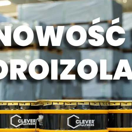
Klipsy montażowe
Legary
Wkręty
Kołki montażowe