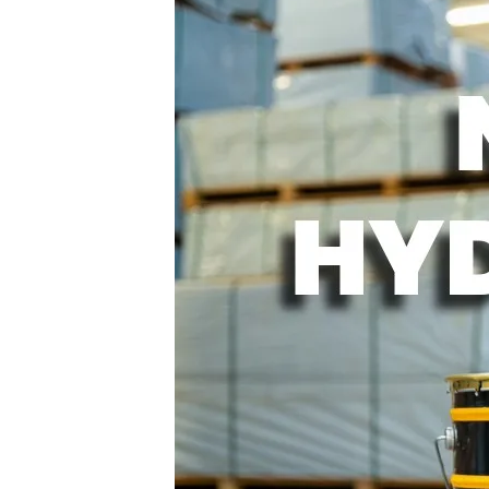
Deska Bezszwowa
Deska Solid ASA
Deski Schodowe
Legary
Listwy Maskujące
Akcesoria