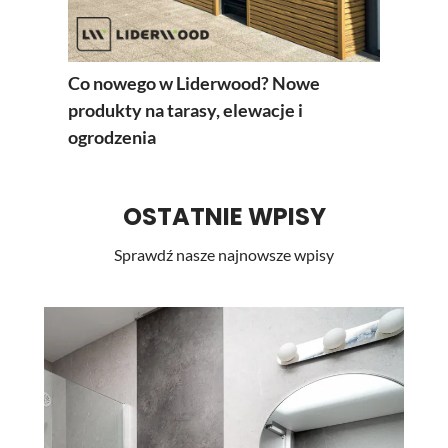
Co nowego w Liderwood? Nowe
produkty na tarasy, elewacje i
ogrodzenia
OSTATNIE WPISY
Sprawdź nasze najnowsze wpisy
Li
st