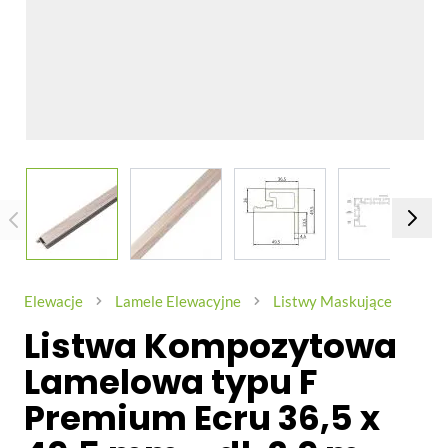
View larger image
View larger image
View larger image
View larg
Elewacje
Lamele Elewacyjne
Listwy Maskujące
Listwa Kompozytowa
Lamelowa typu F
Premium Ecru 36,5 x