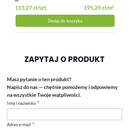
113,27 zł
/szt.
195,29 zł
/m²
29,7
Dodaj do koszyka
ZAPYTAJ O PRODUKT
Masz pytanie o ten produkt?
Napisz do nas — chętnie pomożemy i odpowiemy
na wszystkie Twoje wątpliwości.
Imię i nazwisko
Adres e-mail