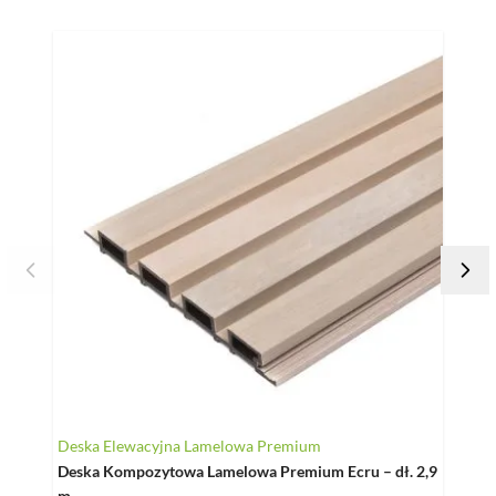
Naciśnij, aby pominąć karuzelę
Deska Elewacyjna Lamelowa Premium
Legar
Deska Kompozytowa Lamelowa Premium Ecru – dł. 2,9
Legar
m