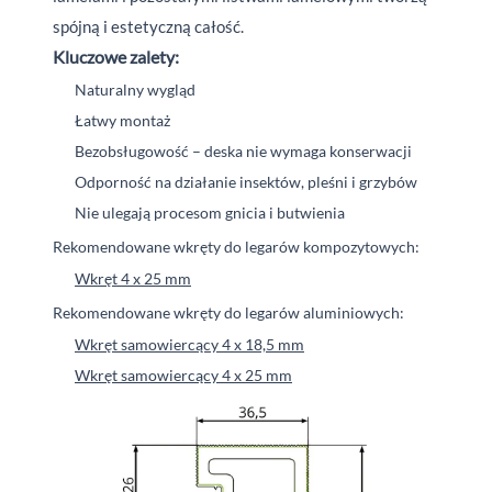
spójną i estetyczną całość.
Kluczowe zalety:
Naturalny wygląd
Łatwy montaż
Bezobsługowość – deska nie wymaga konserwacji
Odporność na działanie insektów, pleśni i grzybów
Nie ulegają procesom gnicia i butwienia
Rekomendowane wkręty do legarów kompozytowych:
Wkręt 4 x 25 mm
Rekomendowane wkręty do legarów aluminiowych:
Wkręt samowiercący 4 x 18,5 mm
Wkręt samowiercący 4 x 25 mm