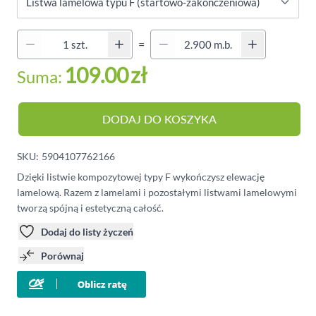
Quantity (Secondary)
=
Ilość
109.00
zł
Suma:
DODAJ DO KOSZYKA
SKU:
5904107762166
Dzięki listwie kompozytowej typy F wykończysz elewację
lamelową. Razem z lamelami i pozostałymi listwami lamelowymi
tworzą spójną i estetyczną całość.
Dodaj do listy życzeń
Porównaj