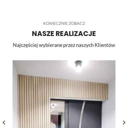
ściennymi SPC. Dzięki temu wnętrze zyskało nowoczesny
charakter, a ograniczona liczba widocznych łączeń
pozwoliła uzyskać elegancką i harmonijną powierzchnię.
...
KONIECZNIE ZOBACZ
NASZE REALIZACJE
Najczęściej wybierane przez naszych Klientów