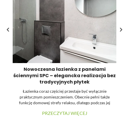
pr
Nowoczesna łazienka z panelami
ściennymi SPC – elegancka realizacja bez
tradycyjnych płytek
Łazienka coraz częściej przestaje być wyłącznie
praktycznym pomieszczeniem. Obecnie pełni także
funkcję domowej strefy relaksu, dlatego podczas jej
urządzania dużą uwagę zwraca się na estetykę, spójność
PRZECZYTAJ WIĘCEJ
materiałów oraz łatwość utrzymania powierzchni w
czystości. W prezentowanej realizacji tradycyjne płytki
zostały zastąpione wielkoformatowymi panelami