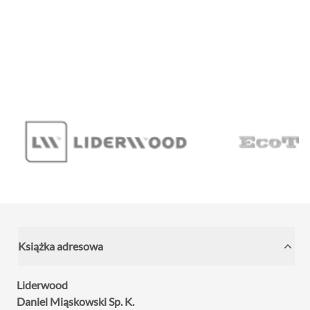
zostały zastąpione wielkoformatowymi panelami
ściennymi SPC. Dzięki temu wnętrze zyskało nowoczesny
charakter, a ograniczona liczba widocznych łączeń
pozwoliła uzyskać elegancką i harmonijną powierzchnię.
...
Książka adresowa
Liderwood
Daniel Miąskowski Sp. K.