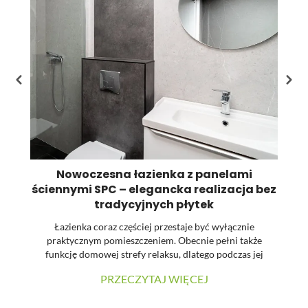
st
pr
Nowoczesna łazienka z panelami
ściennymi SPC – elegancka realizacja bez
tradycyjnych płytek
Łazienka coraz częściej przestaje być wyłącznie
praktycznym pomieszczeniem. Obecnie pełni także
funkcję domowej strefy relaksu, dlatego podczas jej
urządzania dużą uwagę zwraca się na estetykę, spójność
PRZECZYTAJ WIĘCEJ
materiałów oraz łatwość utrzymania powierzchni w
czystości. W prezentowanej realizacji tradycyjne płytki