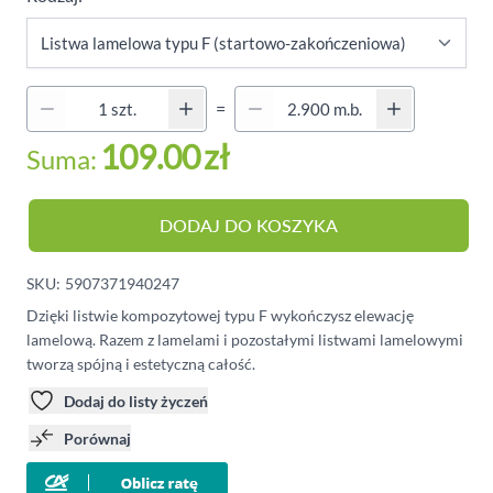
Quantity (Secondary)
=
Ilość
109.00
zł
Suma:
DODAJ DO KOSZYKA
SKU:
5907371940247
Dzięki listwie kompozytowej typu F wykończysz elewację
lamelową. Razem z lamelami i pozostałymi listwami lamelowymi
tworzą spójną i estetyczną całość.
Dodaj do listy życzeń
Porównaj