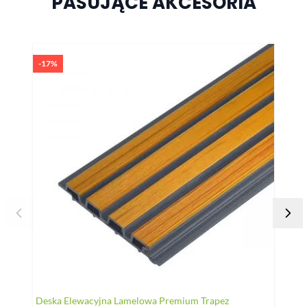
PASUJĄCE AKCESORIA
Naciśnij, aby pominąć karuzelę
-17%
Deska Elewacyjna Lamelowa Premium Trapez
Legar