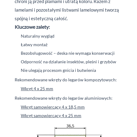
chroni ją przed plamami i utratą koloru. Razem z
lamelami i pozostałymi listwami lamelowymi tworzą
spójną i estetyczną całość.
Kluczowe zalety:
Naturalny wygląd
Łatwy montaż
Bezobsługowość – deska nie wymaga konserwacji
Odporność na działanie insektów, pleśni i grzybów
Nie ulegają procesom gnicia i butwienia
Rekomendowane wkręty do legarów kompozytowych:
Wkręt 4 x 25 mm
Rekomendowane wkręty do legarów aluminiowych:
Wkręt samowiercący 4 x 18,5 mm
Wkręt samowiercący 4 x 25 mm