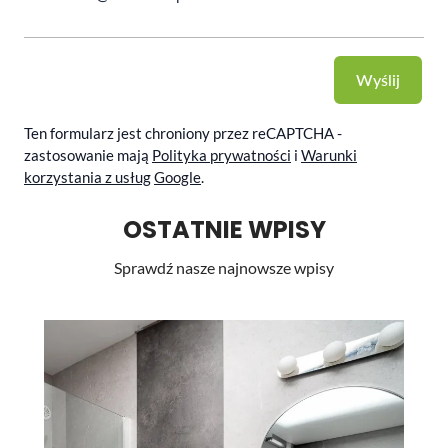
Wyślij
Ten formularz jest chroniony przez reCAPTCHA -
zastosowanie mają
Polityka prywatności
i
Warunki
korzystania z usług
Google
.
OSTATNIE WPISY
Sprawdź nasze najnowsze wpisy
Li