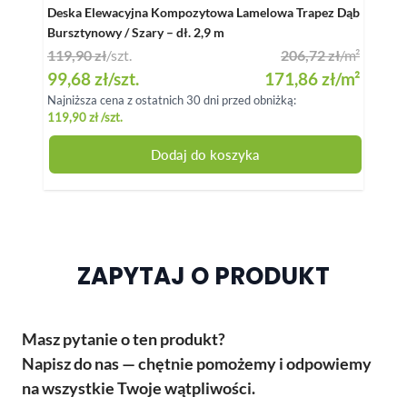
Deska Elewacyjna Kompozytowa Lamelowa Trapez Dąb
Legar
Bursztynowy / Szary – dł. 2,9 m
119,90 zł
/szt.
206,72 zł
/m²
Special Price
99,68 zł
/szt.
171,86 zł
/m²
Najniższa cena z ostatnich 30 dni przed obniżką:
29,7
119,90 zł
/szt.
Dodaj do koszyka
ZAPYTAJ O PRODUKT
Masz pytanie o ten produkt?
Napisz do nas — chętnie pomożemy i odpowiemy
na wszystkie Twoje wątpliwości.