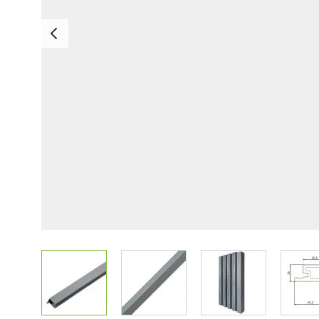
Deska Bezszwowa
Deska Solid ASA
Deski Schodowe
Legary
Listwy Maskujące
Akcesoria
View larger image
View larger image
View larger imag
V