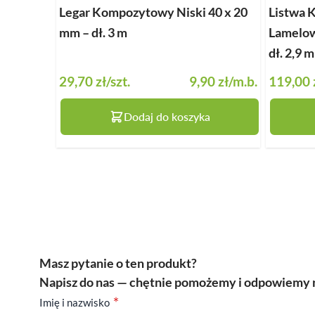
Legar Kompozytowy Niski 40 x 20
Listwa 
mm – dł. 3 m
Lamelow
dł. 2,9 m
29,70 zł
/szt.
9,90 zł
/m.b.
119,00 
Dodaj do koszyka
Masz pytanie o ten produkt?
Napisz do nas — chętnie pomożemy i odpowiemy n
Imię i nazwisko