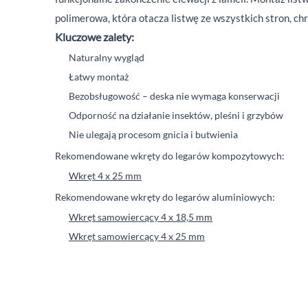
polimerowa, która otacza listwę ze wszystkich stron, ch
Kluczowe zalety:
Naturalny wygląd
Łatwy montaż
Bezobsługowość – deska nie wymaga konserwacji
Odporność na działanie insektów, pleśni i grzybów
Nie ulegają procesom gnicia i butwienia
Rekomendowane wkręty do legarów kompozytowych:
Wkręt 4 x 25 mm
Rekomendowane wkręty do legarów aluminiowych:
Wkręt samowiercący 4 x 18,5 mm
Wkręt samowiercący 4 x 25 mm