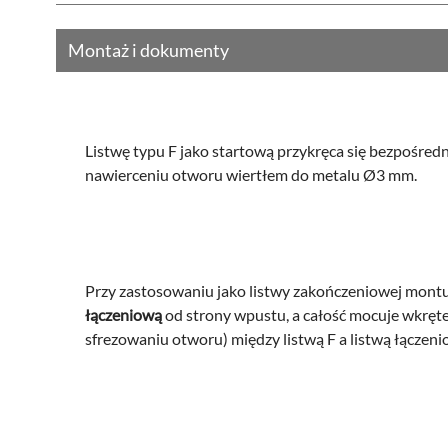
Montaż i dokumenty
Listwę typu F jako startową przykręca się bezpośred
nawierceniu otworu wiertłem do metalu Ø3 mm.
Przy zastosowaniu jako listwy zakończeniowej montuj
łączeniową
od strony wpustu, a całość mocuje wkręt
sfrezowaniu otworu) między listwą F a listwą łączeni