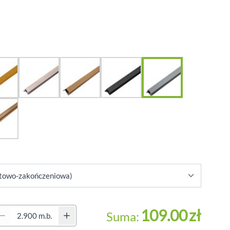
BALUSTRADY
MEBLE OGRODOWE
PERGOLE
HYDROIZOLACJA
OŚWIETLENIE TARASOWE
antity (Secondary)
109.00
zł
Suma: