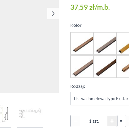
Klipsy montażowe
37,59 zł
/m.b.
Legary
Wkręty
Kolor:
Kołki montażowe
Rodzaj:
e
iew larger image
View larger image
Qu
=
Ilość