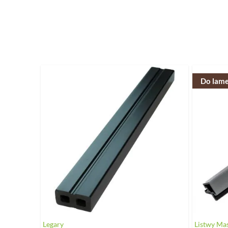
Naciśnij, aby pominąć karuzelę
Do lame
Legary
Listwy Ma