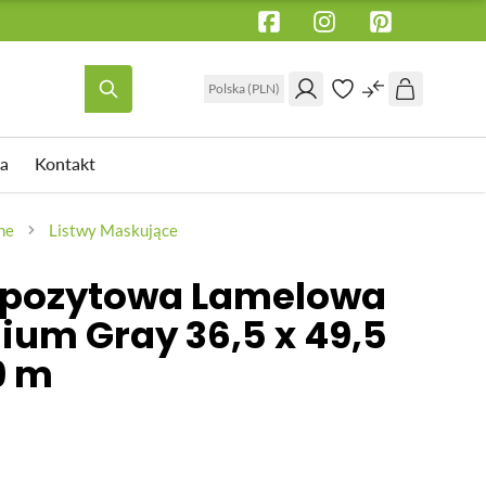
Polska (PLN)
a
Kontakt
WSPORNIK TARASOWY
OŚWIETLENIE ELEWACYJNE
ne
Listwy Maskujące
Wspornik tarasowy regulowany pod
mpozytowa Lamelowa
legar
 pod
ium Gray 36,5 x 49,5
Wspornik tarasowy regulowany pod
płyty
9 m
Wspornik tarasowy regulowany
samopoziomujący pod płyty
Akcesoria