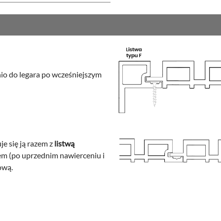
nio do legara po wcześniejszym
e się ją razem z
listwą
em (po uprzednim nawierceniu i
ową.