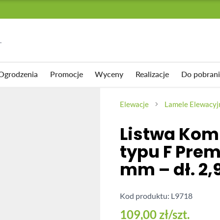
.
Ogrodzenia
Promocje
Wyceny
Realizacje
Do pobrani
 TARASOWE
EWACYJNE
I
PŁYTY TARASOWE
AKCESORIA
Elewacje
Lamele Elewacyj
SUWNE
mpozytowy Standard
cyjna Premium II generacji
Akcesoria
Klipsy montażowe
Listwa Ko
pozytowy Premium II
acyjna Standard
Wspornik tarasowy regulowany
Legary
typu F Prem
płyty
kujące
Wkręty
mm – dł. 2,
mpozytowy 3D
Wspornik tarasowy regulowany
Kołki montażowe
samopoziomujący pod płyty
pozytowy 3D Solid
Kod produktu: L9718
 Eco
AKCESORIA
109,00 zł
/szt.
rodowa