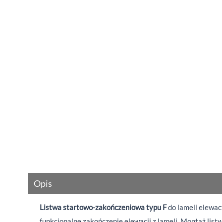
Opis
Listwa startowo-zakończeniowa
typu F
do lameli elewa
funkcjonalne zakończenie elewacji z lameli. Montaż list