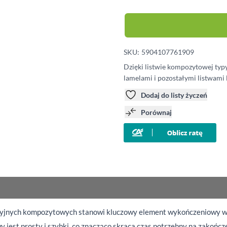
SKU:
5904107761909
Dzięki listwie kompozytowej typ
lamelami i pozostałymi listwami 
Dodaj do listy życzeń
Porównaj
cyjnych kompozytowych stanowi kluczowy element wykończeniowy w s
wy jest prosty i szybki, co znacząco skraca czas potrzebny na zakoń