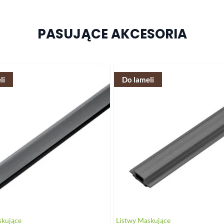
PASUJĄCE AKCESORIA
li
Do lameli
skujące
Listwy Maskujące