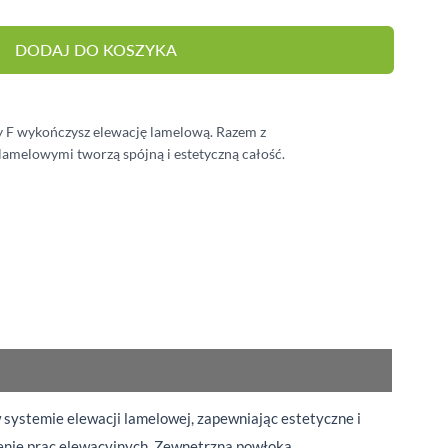
DODAJ DO KOSZYKA
y F wykończysz elewację lamelową. Razem z
lamelowymi tworzą spójną i estetyczną całość.
ystemie elewacji lamelowej, zapewniając estetyczne i
czenie prac elewacyjnych. Zewnętrzna powłoka