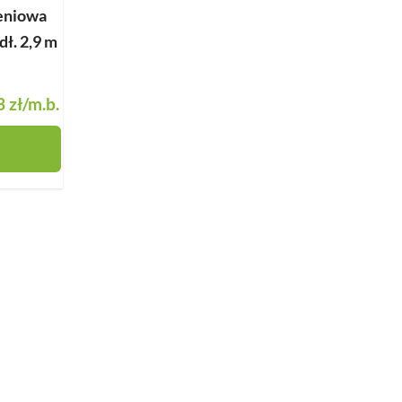
eniowa
ł. 2,9 m
 zł
/m.b.