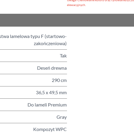
Uwaga! Cieniowanie koloru oraz ryflowanie/szczo
elewacyjnych.
stwa lamelowa typu F (startowo-
zakończeniowa)
Tak
Deseń drewna
290 cm
36,5 x 49,5 mm
Do lameli Premium
Gray
Kompozyt WPC